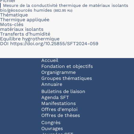
Fichier
Mesure de la conductivité thermique de matériaux isolants
bio/géosourcés humides
(882.95 Ko)
Thématique
Thermique appliquée
Mots-clés
matériaux isolants
Transferts d’humidité
Equilibre hygrothermique
DOI
https://doi.org/10.25855/SFT2024-059
Navigation principale
Accueil
Fondation et objectifs
Organigramme
Groupes thématiques
Annuaire
Bulletins de liaison
Agenda SFT
Manifestations
Offres d'emploi
Offres de thèses
Congrès
Ouvrages