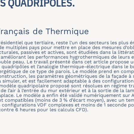
S QUADRIPÔLES.
rançais de Thermique
ésidentiel que tertiaire, reste l’un des secteurs les plu
 de multiples pays pour mettre en place des mesures d’obl
urales, passives et actives, sont étudiées dans la littérat
 améliorant les performances hygrothermiques de leurs e
double peau. Le travail présenté dans cet article propose
s quadripôles et l’analogie thermique-électrique dans le 
rgétique de ce type de parois. Le modèle prend en comp
struction, les paramètres géométriques de la façade à sav
à simuler, et est facilement adaptable à des configuration
odèle quadripolaire proposé sont résolues en régime tra
de l’air à l’entrée du mur extérieur et à la sortie de la la
place. Le modèle a enfin été validé numériquement sur A
t compatibles (moins de 3 % d’écart moyen), avec un tem
s configurations VDF complexes et moins de 1 seconde po
ontre 6 heures pour les calculs CFD).