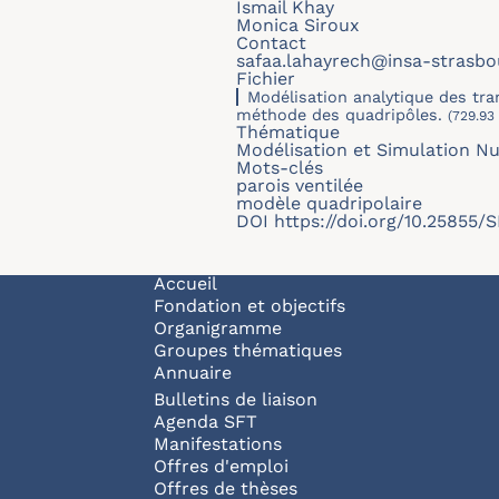
Ismail Khay
Monica Siroux
Contact
safaa.lahayrech@insa-strasbou
Fichier
Modélisation analytique des tra
méthode des quadripôles.
(729.93 
Thématique
Modélisation et Simulation N
Mots-clés
parois ventilée
modèle quadripolaire
DOI
https://doi.org/10.25855
Navigation principale
Accueil
Fondation et objectifs
Organigramme
Groupes thématiques
Annuaire
Bulletins de liaison
Agenda SFT
Manifestations
Offres d'emploi
Offres de thèses