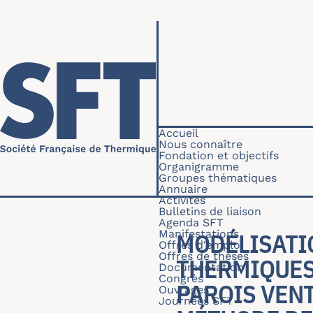
Aller au contenu principal
Navigation princip
Accueil
Nous connaître
Fondation et objectifs
Organigramme
Groupes thématiques
Annuaire
Activités
Bulletins de liaison
Agenda SFT
Manifestations
MODÉLISATI
Offres d'emploi
Offres de thèses
THERMIQUES
Documentation
Congrès
PAROIS VENT
Ouvrages
Journées SFT