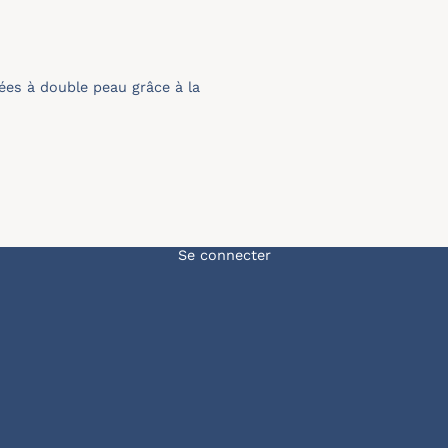
ées à double peau grâce à la
Menu du compte de l'u
Se connecter