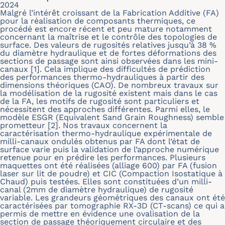
2024
Malgré l’intérêt croissant de la Fabrication Additive (FA)
pour la réalisation de composants thermiques, ce
procédé est encore récent et peu mature notamment
concernant la maîtrise et le contrôle des topologies de
surface. Des valeurs de rugosités relatives jusqu’à 38 %
du diamètre hydraulique et de fortes déformations des
sections de passage sont ainsi observées dans les mini-
canaux [1]. Cela implique des difficultés de prédiction
des performances thermo-hydrauliques à partir des
dimensions théoriques (CAO). De nombreux travaux sur
la modélisation de la rugosité existent mais dans le cas
de la FA, les motifs de rugosité sont particuliers et
nécessitent des approches différentes. Parmi elles, le
modèle ESGR (Equivalent Sand Grain Roughness) semble
prometteur [2]. Nos travaux concernent la
caractérisation thermo-hydraulique expérimentale de
milli-canaux ondulés obtenus par FA dont l’état de
surface varie puis la validation de l’approche numérique
retenue pour en prédire les performances. Plusieurs
maquettes ont été réalisées (alliage 600) par FA (fusion
laser sur lit de poudre) et CIC (Compaction Isostatique à
Chaud) puis testées. Elles sont constituées d’un milli-
canal (2mm de diamètre hydraulique) de rugosité
variable. Les grandeurs géométriques des canaux ont été
caractérisées par tomographie RX-3D (CT-scans) ce qui a
permis de mettre en évidence une ovalisation de la
section de passage théoriquement circulaire et des