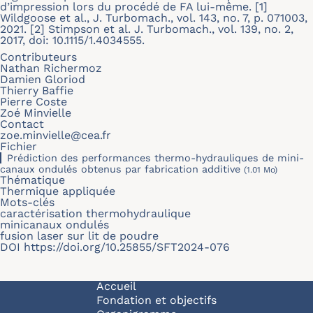
d’impression lors du procédé de FA lui-même. [1]
Wildgoose et al., J. Turbomach., vol. 143, no. 7, p. 071003,
2021. [2] Stimpson et al. J. Turbomach., vol. 139, no. 2,
2017, doi: 10.1115/1.4034555.
Contributeurs
Nathan Richermoz
Damien Gloriod
Thierry Baffie
Pierre Coste
Zoé Minvielle
Contact
zoe.minvielle@cea.fr
Fichier
Prédiction des performances thermo-hydrauliques de mini-
canaux ondulés obtenus par fabrication additive
(1.01 Mo)
Thématique
Thermique appliquée
Mots-clés
caractérisation thermohydraulique
minicanaux ondulés
fusion laser sur lit de poudre
DOI
https://doi.org/10.25855/SFT2024-076
Navigation principale
Accueil
Fondation et objectifs