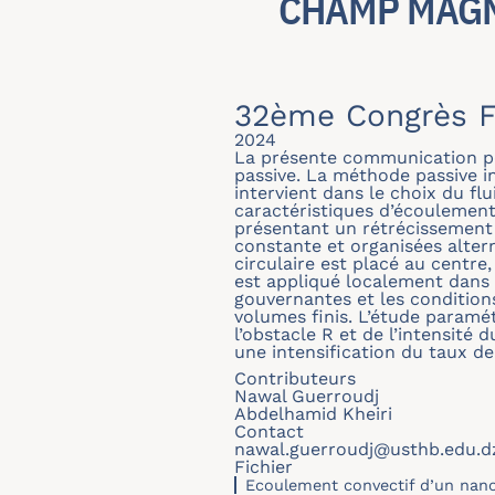
CHAMP MAGN
32ème Congrès F
2024
La présente communication por
passive. La méthode passive i
intervient dans le choix du f
caractéristiques d’écoulement
présentant un rétrécissement 
constante et organisées altern
circulaire est placé au cent
est appliqué localement dans l
gouvernantes et les conditio
volumes finis. L’étude paramét
l’obstacle R et de l’intensit
une intensification du taux de
Contributeurs
Nawal Guerroudj
Abdelhamid Kheiri
Contact
nawal.guerroudj@usthb.edu.d
Fichier
Ecoulement convectif d’un nano