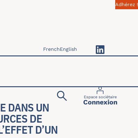
Adhérez !
French
English
Menu du compte 
Espace sociétaire
Connexion
E DANS UN
URCES DE
L’EFFET D’UN