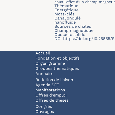
sous l’effet d’un champ magnétiq
Thématique
Energétique
Mots-clés
Canal ondulé
nanofluide
Sources de chaleur
Champ magnétique
Obstacle solide
DOI
https://doi.org/10.25855
Navigation principale
Accueil
Fondation et objectifs
Organigramme
Groupes thématiques
Annuaire
Bulletins de liaison
Agenda SFT
Manifestations
Offres d'emploi
Offres de thèses
Congrès
Ouvrages