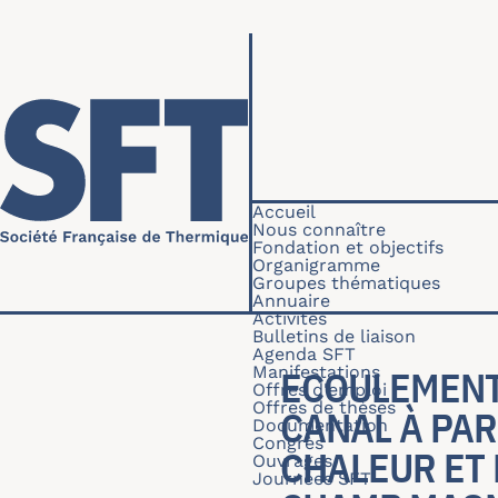
Aller au contenu principal
Navigation princip
Accueil
Nous connaître
Fondation et objectifs
Organigramme
Groupes thématiques
Annuaire
Activités
Bulletins de liaison
Agenda SFT
Manifestations
ECOULEMENT
Offres d'emploi
Offres de thèses
CANAL À PAR
Documentation
Congrès
CHALEUR ET 
Ouvrages
Journées SFT