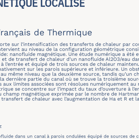
ÉTIQUE LOCALISÉ
rançais de Thermique
te sur l’intensification des transferts de chaleur par c
ntervient au niveau de la configuration géométrique cons
luide: nanofluide magnétique. Une étude numérique a été e
 et de transfert de chaleur d’un nanofluide Al2O3/eau da
à l’entrée et équipé de trois sources de chaleur maintenu
ativement sur les parois supérieure et inférieure. Un obs
re, au même niveau que la deuxième source, tandis qu’un
a dernière partie du canal où se trouve la troisième sou
ns aux limites associées sont résolues numériquement a
rique se concentre sur l’impact du taux d’ouverture à l’e
é du champ magnétique exprimée par le nombre de Hartman
 transfert de chaleur avec l’augmentation de Ha et R et l
z
fluide dans un canal à parois ondulées équipé de sources de ch