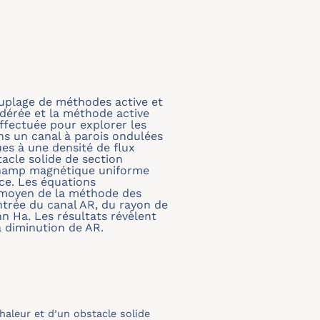
ouplage de méthodes active et
idérée et la méthode active
ffectuée pour explorer les
ns un canal à parois ondulées
es à une densité de flux
tacle solide de section
 champ magnétique uniforme
rce. Les équations
u moyen de la méthode des
ntrée du canal AR, du rayon de
n Ha. Les résultats révèlent
a diminution de AR.
aleur et d’un obstacle solide