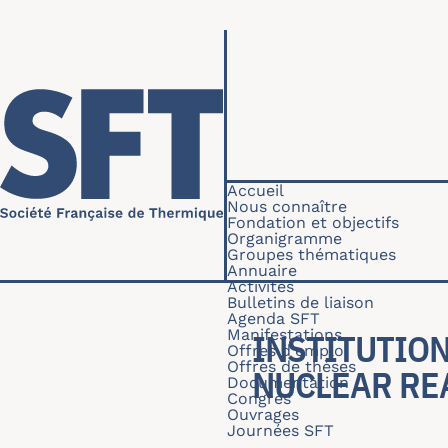
Aller au contenu principal
Navigation princip
Accueil
Nous connaître
Fondation et objectifs
Organigramme
Groupes thématiques
Annuaire
Activités
Bulletins de liaison
Agenda SFT
Manifestations
INSTITUTIO
Offres d'emploi
Offres de thèses
NUCLEAR RE
Documentation
Congrès
Ouvrages
Journées SFT