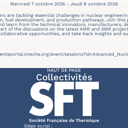
Mercredi 7 octobre 2026
-
Jeudi 8 octobre 2026
s are tackling essential challenges in nuclear engineering
ion, fuel development, and production pathways. Join this
d learn from the technical innovators, manufacturers, d
part of the discussions on the latest AMR and SMR project
 collaborative opportunities, and take back insights and su
eventsportal.imeche.org/event/sessions?id=Advanced_Nuc
HAUT DE PAGE
Collectivités
Siège social :