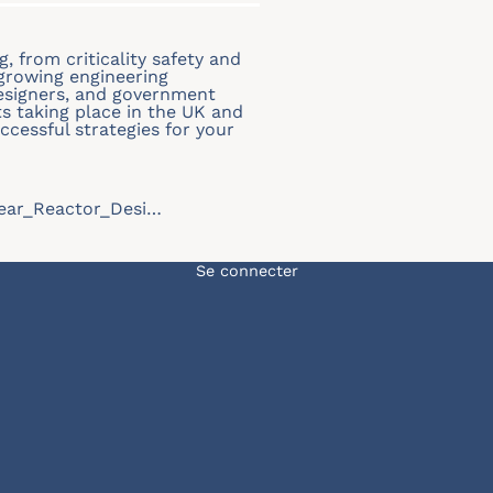
, from criticality safety and
 growing engineering
esigners, and government
s taking place in the UK and
ccessful strategies for your
lear_Reactor_Desi…
Menu du compte de l'u
Se connecter