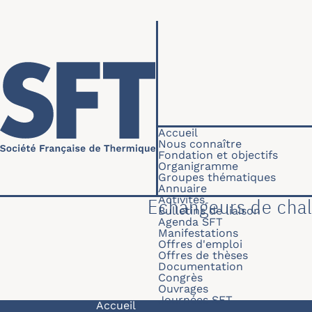
Aller au contenu principal
Navigation princip
Accueil
Nous connaître
Fondation et objectifs
Organigramme
Groupes thématiques
Annuaire
Activités
Echangeurs de cha
Bulletins de liaison
Agenda SFT
Manifestations
Offres d'emploi
Offres de thèses
Documentation
Congrès
Ouvrages
Journées SFT
Navigation principale
Accueil