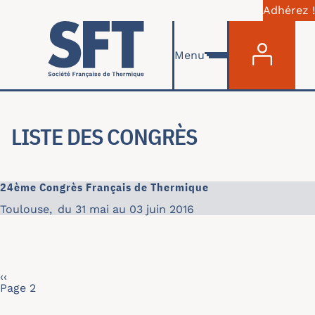
Adhérez !
Menu du com
Aller au contenu principal
Menu
LISTE DES CONGRÈS
24ème Congrès Français de Thermique
Toulouse
,
du 31 mai au 03 juin 2016
Pagination
Page précédente
‹‹
Page 2