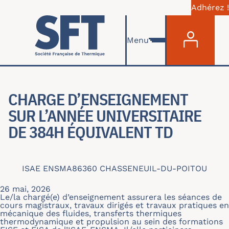
Adhérez !
Menu du com
Aller au contenu principal
Menu
CHARGE D’ENSEIGNEMENT
SUR L’ANNÉE UNIVERSITAIRE
DE 384H ÉQUIVALENT TD
ISAE ENSMA
86360 CHASSENEUIL-DU-POITOU
26 mai, 2026
Le/la chargé(e) d’enseignement assurera les séances de
cours magistraux, travaux dirigés et travaux pratiques en
mécanique des fluides, transferts thermiques
thermodynamique et propulsion au sein des formations