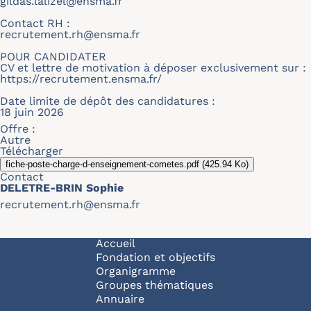
gildas.lalizel@ensma.fr
Contact RH :
recrutement.rh@ensma.fr
POUR CANDIDATER
CV et lettre de motivation à déposer exclusivement sur :
https://recrutement.ensma.fr/
Date limite de dépôt des candidatures :
18 juin 2026
Offre :
Autre
Télécharger
fiche-poste-charge-d-enseignement-cometes.pdf
(425.94 Ko)
Contact
DELETRE-BRIN Sophie
recrutement.rh@ensma.fr
Navigation principale
Accueil
Fondation et objectifs
Organigramme
Groupes thématiques
Annuaire