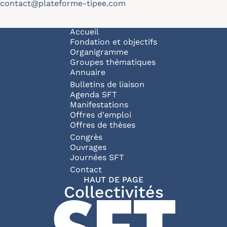
contact@plateforme-tipee.com
Navigation principale
Accueil
Fondation et objectifs
Organigramme
Groupes thématiques
Annuaire
Bulletins de liaison
Agenda SFT
Manifestations
Offres d'emploi
Offres de thèses
Congrès
Ouvrages
Journées SFT
Pied de page
Contact
HAUT DE PAGE
Collectivités