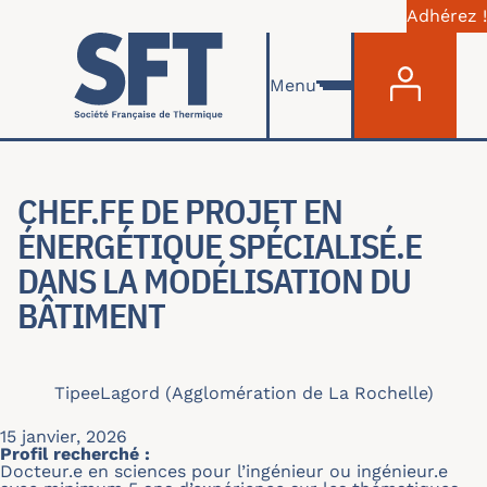
Adhérez !
Menu du com
Aller au contenu principal
Menu
CHEF.FE DE PROJET EN
ÉNERGÉTIQUE SPÉCIALISÉ.E
DANS LA MODÉLISATION DU
BÂTIMENT
Tipee
Lagord (Agglomération de La Rochelle)
15 janvier, 2026
Profil recherché :
Docteur.e en sciences pour l’ingénieur ou ingénieur.e