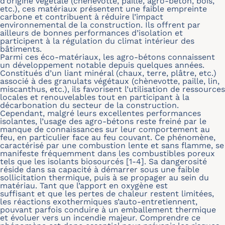
d’origine végétale (chènevotte, paille, agro-béton, bois,
etc.), ces matériaux présentent une faible empreinte
carbone et contribuent à réduire l’impact
environnemental de la construction. Ils offrent par
ailleurs de bonnes performances d’isolation et
participent à la régulation du climat intérieur des
bâtiments.
Parmi ces éco-matériaux, les agro-bétons connaissent
un développement notable depuis quelques années.
Constitués d’un liant minéral (chaux, terre, plâtre, etc.)
associé à des granulats végétaux (chènevotte, paille, lin,
miscanthus, etc.), ils favorisent l’utilisation de ressources
locales et renouvelables tout en participant à la
décarbonation du secteur de la construction.
Cependant, malgré leurs excellentes performances
isolantes, l’usage des agro-bétons reste freiné par le
manque de connaissances sur leur comportement au
feu, en particulier face au feu couvant. Ce phénomène,
caractérisé par une combustion lente et sans flamme, se
manifeste fréquemment dans les combustibles poreux
tels que les isolants biosourcés [1-4]. Sa dangerosité
réside dans sa capacité à démarrer sous une faible
sollicitation thermique, puis à se propager au sein du
matériau. Tant que l’apport en oxygène est
suffisant et que les pertes de chaleur restent limitées,
les réactions exothermiques s’auto-entretiennent,
pouvant parfois conduire à un emballement thermique
et évoluer vers un incendie majeur. Comprendre ce