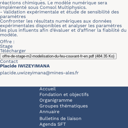
réactions chimiques. Le modèle numérique sera
implémenté sous Comsol Multiphysics.
- Validation expérimentale et étude de sensibilité des
paramètres
Confronter les résultats numériques aux données
expérimentales disponibles et analyser les paramètres
les plus influents afin d’évaluer et d’affiner la fiabilité du
modèle.
Offre :
Stage
Télécharger
offre-de-stage-m2-modelisation-du-feu-couvant-fr-en.pdf
(484.35 Ko)
Contact
Placide IWIZEYIMANA
placide.uwizeyimana@mines-ales.fr
Navigation principale
Accueil
Fondation et objectifs
Organigramme
Groupes thématiques
Annuaire
Bulletins de liaison
Agenda SFT