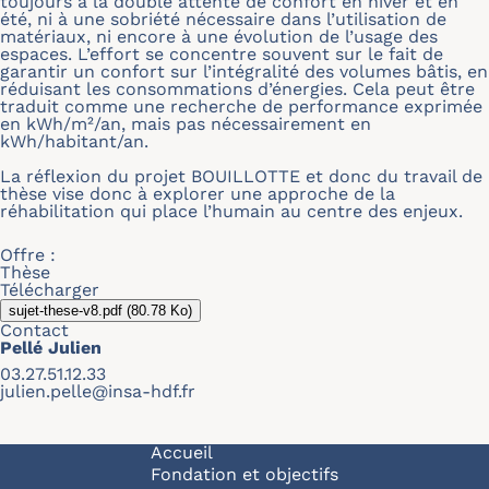
toujours à la double attente de confort en hiver et en
été, ni à une sobriété nécessaire dans l’utilisation de
matériaux, ni encore à une évolution de l’usage des
espaces. L’effort se concentre souvent sur le fait de
garantir un confort sur l’intégralité des volumes bâtis, en
réduisant les consommations d’énergies. Cela peut être
traduit comme une recherche de performance exprimée
en kWh/m²/an, mais pas nécessairement en
kWh/habitant/an.
La réflexion du projet BOUILLOTTE et donc du travail de
thèse vise donc à explorer une approche de la
réhabilitation qui place l’humain au centre des enjeux.
Offre :
Thèse
Télécharger
sujet-these-v8.pdf
(80.78 Ko)
Contact
Pellé Julien
03.27.51.12.33
julien.pelle@insa-hdf.fr
Navigation principale
Accueil
Fondation et objectifs