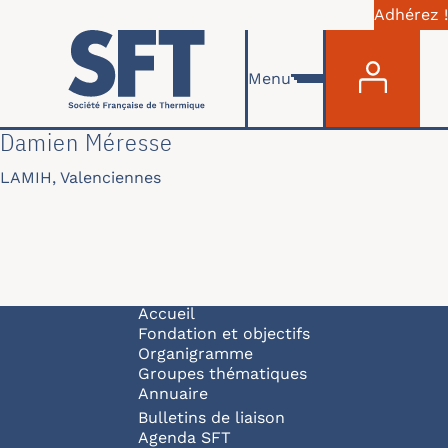
Adhérez !
Menu du com
Aller au contenu principal
Menu
Damien Méresse
LAMIH, Valenciennes
Navigation principale
Accueil
Fondation et objectifs
Organigramme
Groupes thématiques
Annuaire
Bulletins de liaison
Agenda SFT