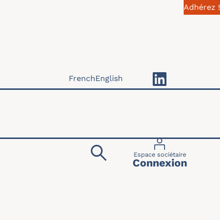
Adhérez !
French
English
Menu du compte 
Espace sociétaire
Connexion