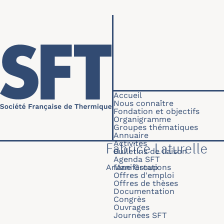
Aller au contenu principal
Navigation princip
Accueil
Nous connaître
Fondation et objectifs
Organigramme
Groupes thématiques
Annuaire
Activités
Fabrice Laturelle
Bulletins de liaison
Agenda SFT
Ariane Group
Manifestations
Offres d'emploi
Offres de thèses
Documentation
Congrès
Ouvrages
Journées SFT