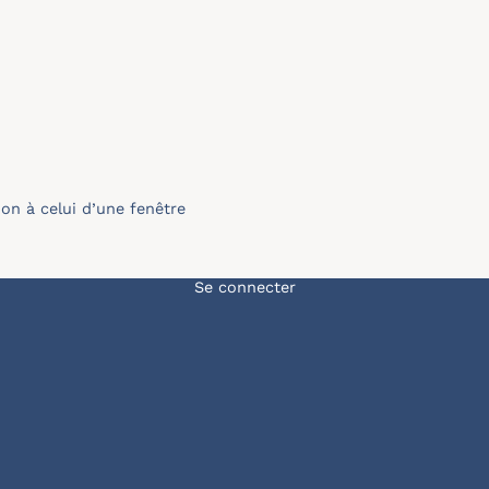
n à celui d’une fenêtre
Menu du compte de l'u
Se connecter