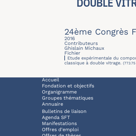
DOUBLE VIT
24ème Congrès F
2016
Contributeurs
Ghislain Michaux
Fichier
Etude expérimentale du compor
classique à double vitrage.
(773.75
Navigation principale
Accueil
Fondation et objectifs
Organigramme
Groupes thématiques
Annuaire
Bulletins de liaison
Agenda SFT
Manifestations
Offres d'emploi
Offres de thèses