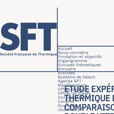
Aller au contenu principal
Navigation princip
Accueil
Nous connaître
Fondation et objectifs
Organigramme
Groupes thématiques
Annuaire
Activités
Bulletins de liaison
Agenda SFT
Manifestations
ETUDE EXPÉ
Offres d'emploi
Offres de thèses
THERMIQUE 
Documentation
Congrès
COMPARAISON
Ouvrages
Journées SFT