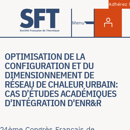
Adhérez !
Menu du com
Aller au contenu principal
Menu
OPTIMISATION DE LA
CONFIGURATION ET DU D
IMENSIONNEMENT DE R
ÉSEAU DE CHALEUR URBAIN: C
AS D’ÉTUDES ACADÉMIQUES D
'INTÉGRATION D'ENR&R
24ème Congrès Français de