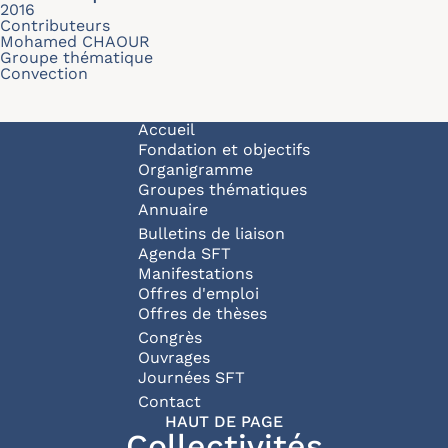
2016
Contributeurs
Mohamed CHAOUR
Groupe thématique
Convection
Navigation principale
Accueil
Fondation et objectifs
Organigramme
Groupes thématiques
Annuaire
Bulletins de liaison
Agenda SFT
Manifestations
Offres d'emploi
Offres de thèses
Congrès
Ouvrages
Journées SFT
Pied de page
Contact
HAUT DE PAGE
Collectivités