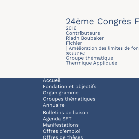
24ème Congrès F
2016
Contributeurs
Riadh Boubaker
Fichier
Amélioration des limites de fon
(608.37 Ko)
Groupe thématique
Thermique Appliquée
Navigation principale
Accueil
Fondation et objectifs
Organigramme
Groupes thématiques
Annuaire
Bulletins de liaison
Agenda SFT
Manifestations
Offres d'emploi
Offres de thèses