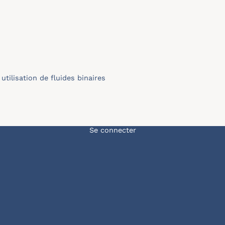
tilisation de ﬂuides binaires
Menu du compte de l'u
Se connecter