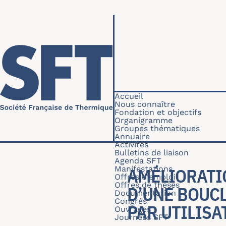
Aller au contenu principal
Navigation princip
Accueil
Nous connaître
Fondation et objectifs
Organigramme
Groupes thématiques
Annuaire
Activités
Bulletins de liaison
Agenda SFT
Manifestations
AMÉLIORATI
Offres d'emploi
Offres de thèses
D’UNE BOUC
Documentation
Congrès
PAR UTILISA
Ouvrages
Journées SFT