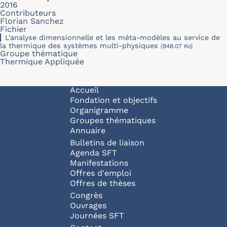
2016
Contributeurs
Florian Sanchez
Fichier
L'analyse dimensionnelle et les méta-modèles au service de
la thermique des systèmes multi-physiques
(848.07 Ko)
Groupe thématique
Thermique Appliquée
Navigation principale
Accueil
Fondation et objectifs
Organigramme
Groupes thématiques
Annuaire
Bulletins de liaison
Agenda SFT
Manifestations
Offres d'emploi
Offres de thèses
Congrès
Ouvrages
Journées SFT