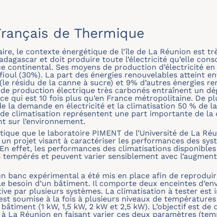
rançais de Thermique
ire, le contexte énergétique de l’île de La Réunion est très
dagascar et doit produire toute l’électricité qu’elle con
e continental. Ses moyens de production d’électricité en
fioul (30%). La part des énergies renouvelables atteint e
(le résidu de la canne à sucre) et 9% d’autres énergies r
s de production électrique très carbonés entraînent un 
e qui est 10 fois plus qu’en France métropolitaine. De pl
 la demande en électricité et la climatisation 50 % de 
 de climatisation représentent une part importante de l
nt sur l’environnement.
tique que le laboratoire PIMENT de l’Université de La Réu
un projet visant à caractériser les performances des sys
. En effet, les performances des climatisations disponible
s tempérés et peuvent varier sensiblement avec l’augment
n banc expérimental a été mis en place afin de reproduire
le besoin d’un bâtiment. Il comporte deux enceintes d’en
ve par plusieurs systèmes. La climatisation à tester est in
st soumise à la fois à plusieurs niveaux de températures 
 bâtiment (1 kW, 1,5 kW, 2 kW et 2,5 kW). L’objectif est d
s à La Réunion en faisant varier ces deux paramètres (tem