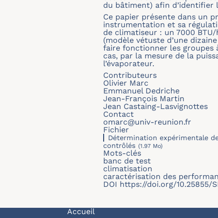
du bâtiment) afin d’identifier
Ce papier présente dans un pr
instrumentation et sa régulat
de climatiseur : un 7000 BTU
(modèle vétuste d’une dizaine
faire fonctionner les groupes 
cas, par la mesure de la puiss
l’évaporateur.
Contributeurs
Olivier Marc
Emmanuel Dedriche
Jean-François Martin
Jean Castaing-Lasvignottes
Contact
omarc@univ-reunion.fr
Fichier
Détermination expérimentale de
contrôlés
(1.97 Mo)
Mots-clés
banc de test
climatisation
caractérisation des performa
DOI
https://doi.org/10.25855
Navigation principale
Accueil