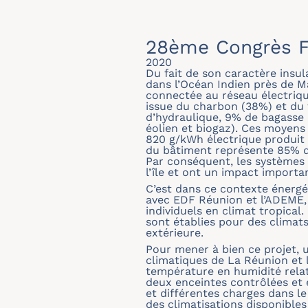
28ème Congrès F
2020
Du fait de son caractère insula
dans l’Océan Indien près de Ma
connectée au réseau électriqu
issue du charbon (38%) et du 
d’hydraulique, 9% de bagasse 
éolien et biogaz). Ces moyen
820 g/kWh électrique produit c
du bâtiment représente 85% de
Par conséquent, les systèmes
l’île et ont un impact importa
C’est dans ce contexte énergé
avec EDF Réunion et l’ADEME, 
individuels en climat tropical
sont établies pour des climat
extérieure.
Pour mener à bien ce projet, u
climatiques de La Réunion et 
température en humidité relati
deux enceintes contrôlées et e
et différentes charges dans le
des climatisations disponible