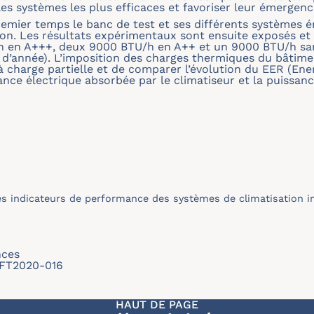
 les systèmes les plus efficaces et favoriser leur émergen
emier temps le banc de test et ses différents systèmes é
ion. Les résultats expérimentaux sont ensuite exposés e
/h en A+++, deux 9000 BTU/h en A++ et un 9000 BTU/h san
 d’année). L’imposition des charges thermiques du bâtime
à charge partielle et de comparer l’évolution du EER (Ener
ance électrique absorbée par le climatiseur et la puissance
s indicateurs de performance des systèmes de climatisation i
nces
/SFT2020-016
HAUT DE PAGE