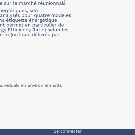
ce sur le marché réunionnais.
nergétiques, son
t analysés pour quatre modèles
s étiquette énergétique
nt permet en particulier de
gy Efficiency Ratio) selon les
 frigorifique délivrée par
ndividuels en environnements
Menu du compte de l'u
Se connecter