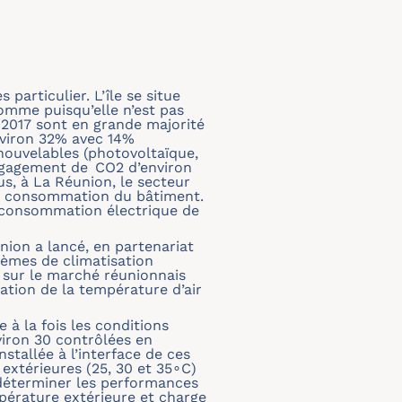
 particulier. L’île se situe
somme puisqu’elle n’est pas
 2017 sont en grande majorité
nviron 32% avec 14%
enouvelables (photovoltaïque,
dégagement de CO2 d’environ
us, à La Réunion, le secteur
la consommation du bâtiment.
a consommation électrique de
nion a lancé, en partenariat
tèmes de climatisation
s sur le marché réunionnais
ation de la température d’air
 à la fois les conditions
viron 30 contrôlées en
stallée à l’interface de ces
extérieures (25, 30 et 35∘C)
e déterminer les performances
pérature extérieure et charge