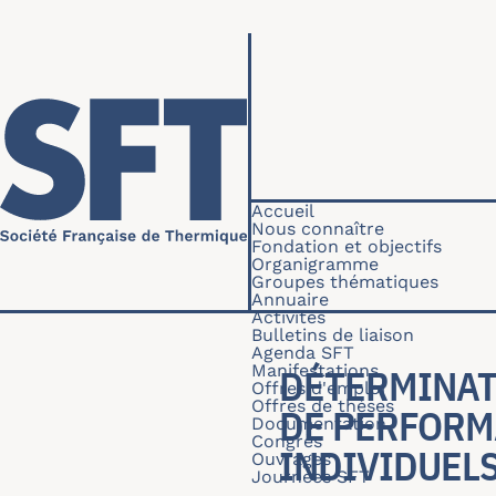
Aller au contenu principal
Navigation princip
Accueil
Nous connaître
Fondation et objectifs
Organigramme
Groupes thématiques
Annuaire
Activités
Bulletins de liaison
Agenda SFT
Manifestations
DÉTERMINAT
Offres d'emploi
Offres de thèses
DE PERFORM
Documentation
Congrès
INDIVIDUEL
Ouvrages
Journées SFT