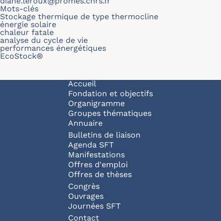
diane.leroux@promes.cnrs.fr
Mots-clés
Stockage thermique de type thermocline
énergie solaire
chaleur fatale
analyse du cycle de vie
performances énergétiques
EcoStock®
Navigation principale
Accueil
Fondation et objectifs
Organigramme
Groupes thématiques
Annuaire
Bulletins de liaison
Agenda SFT
Manifestations
Offres d'emploi
Offres de thèses
Congrès
Ouvrages
Journées SFT
Pied de page
Contact