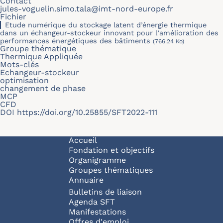
Contact
jules-voguelin.simo.tala@imt-nord-europe.fr
Fichier
Etude numérique du stockage latent d’énergie thermique
dans un échangeur-stockeur innovant pour l’amélioration des
performances énergétiques des bâtiments
(766.24 Ko)
Groupe thématique
Thermique Appliquée
Mots-clés
Echangeur-stockeur
optimisation
changement de phase
MCP
CFD
DOI
https://doi.org/10.25855/SFT2022-111
Navigation principale
Accueil
Fondation et objectifs
Organigramme
Groupes thématiques
Annuaire
Bulletins de liaison
Agenda SFT
Manifestations
Offres d'emploi