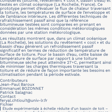
considérés (bitume, revêtement « cool », bassin d’eau) et
testés en climat océanique (La Rochelle, France). Ce
prototype permet d’évaluer le flux de chaleur traversant
la toiture, les températures de surface de l’enveloppe et
de l’ambiance intérieure. Les différentes techniques de
rafraîchissement passif ainsi que la référence
bitumineuse testées sont comparées en prenant en
considération les mêmes conditions météorologiques
données par une station météorologique.
Les résultats montrent que, dans un climat océanique
(La Rochelle), les solutions du revêtement « cool » et du
bassin d’eau génèrent un refroidissement passif
significatif en termes de réduction de température de
surface de toiture. Pour le bassin d’eau, cette baisse de
température de surface par rapport à une toiture
bitumineuse sèche peut atteindre 27∘C, permettant ainsi
de minimiser les charges thermiques traversant la
toiture et de réduire de façon importante les besoins en
climatisation pendant la période estivale.
Contributeurs
Jean-Paul Baroux
Emmanuel BOZONNET
Patrick Salagnac
Contact
feryal.chtioui1@univ-lr.fr
Fichier
Étude expérimentale à échelle réduite d’un bassin de toit –