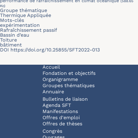
performance de rafraîchissement en climat océanique
(588.65
Ko)
Groupe thématique
Thermique Appliquée
Mots-clés
expérimentation
Rafraîchissement passif
Bassin d’eau
Toiture
bâtiment
DOI
https://doi.org/10.25855/SFT2022-013
Navigation principale
Accueil
Fondation et objectifs
Organigramme
Groupes thématiques
Annuaire
Bulletins de liaison
Agenda SFT
Manifestations
Offres d'emploi
Offres de thèses
Congrès
Ouvrages