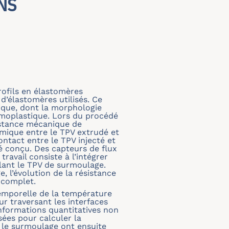
NS
rofils en élastomères
d’élastomères utilisés. Ce
ique, dont la morphologie
rmoplastique. Lors du procédé
istance mécanique de
ermique entre le TPV extrudé et
ntact entre le TPV injecté et
é conçu. Des capteurs de flux
ravail consiste à l’intégrer
llant le TPV de surmoulage.
 l’évolution de la résistance
 complet.
temporelle de la température
ur traversant les interfaces
informations quantitatives non
sées pour calculer la
 le surmoulage ont ensuite