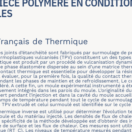
IÈCE POLYMÈRE EN CONDITIO
LES
rançais de Thermique
es joints d’étanchéité sont fabriqués par surmoulage de p
rmoplastiques vulcanisés (TPV) constituent un des types 
tique est produit par un procédé de vulcanisation dynam
ne phase élastomère dispersée au sein d’une matrice the
contact thermique est essentielle pour développer la rés
 à évaluer, pour la première fois, la qualité du contact th
ndant les phases de maintien et de refroidissement. Le co
éré. A cette fin, un moule expérimental instrumenté a ét
ement intégrés dans les parois du moule. L’originalité du t
sert pendant l’injection et dans la cavité du moule accuei
mps de température pendant tout le cycle de surmoulage,
TPV extrudé et celui surmoulé est identifiée sur le cycle
rmique inverse est utilisé pour déterminer l’évolution 
oule et du matériau injecté. Les densités de flux de chale
a spécificité de la méthode développée est d’obtenir des 
 de surface et les flux de chaleur. Ces mesures sont utili
que (R
T
_
C
). Les niveaux de température mesurés pendant