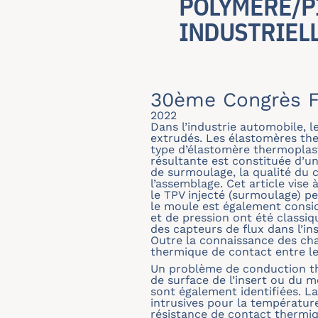
POLYMÈRE/P
INDUSTRIEL
30ème Congrès F
2022
Dans l’industrie automobile, l
extrudés. Les élastomères the
type d’élastomère thermoplas
résultante est constituée d’u
de surmoulage, la qualité du 
l’assemblage. Cet article vise
le TPV injecté (surmoulage) pe
le moule est également consid
et de pression ont été classiqu
des capteurs de flux dans l’in
Outre la connaissance des cha
thermique de contact entre le 
Un problème de conduction the
de surface de l’insert ou du m
sont également identifiées. L
intrusives pour la température
résistance de contact thermi