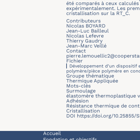
été comparés à ceux calculés à
expérimentalement. Les premie
cristallisation sur la R
T
_
C
.
Contributeurs
Nicolas BOYARD
Jean-Luc Bailleul
Nicolas Lefevre
Thierry Gaudry
Jean-Marc Veillé
Contact
pierre.lemouellic2@cooperst
Fichier
Développement d’un dispositif 
polymère/pièce polymère en condi
Groupe thématique
Thermique Appliquée
Mots-clés
Surmoulage
élastomère thermoplastique v
Adhésion
Résistance thermique de cont
Cristallisation
DOI
https://doi.org/10.25855
Navigation principale
Accueil
Fondation et objectifs