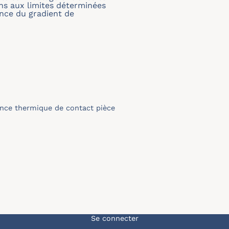
ons aux limites déterminées
nce du gradient de
ance thermique de contact pièce
Menu du compte de l'u
Se connecter