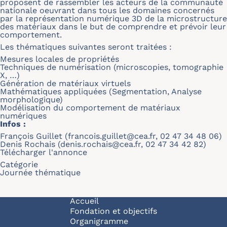
proposent de rassembler les acteurs de la communauté
nationale oeuvrant dans tous les domaines concernés
par la représentation numérique 3D de la microstructure
des matériaux dans le but de comprendre et prévoir leur
comportement.
Les thématiques suivantes seront traitées :
Mesures locales de propriétés
Techniques de numérisation (microscopies, tomographie
X, …)
Génération de matériaux virtuels
Mathématiques appliquées (Segmentation, Analyse
morphologique)
Modélisation du comportement de matériaux
numériques
Infos :
François Guillet (
francois.guillet@cea.fr
, 02 47 34 48 06)
Denis Rochais (
denis.rochais@cea.fr
, 02 47 34 42 82)
Télécharger l'annonce
Catégorie
Journée thématique
Navigation principale
Accueil
Fondation et objectifs
Organigramme