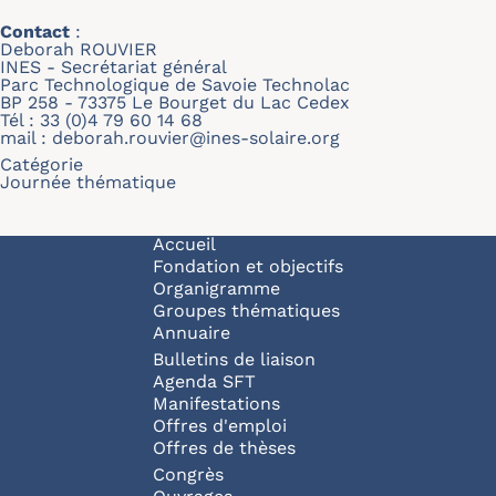
Contact
:
Deborah ROUVIER
INES - Secrétariat général
Parc Technologique de Savoie Technolac
BP 258 - 73375 Le Bourget du Lac Cedex
Tél : 33 (0)4 79 60 14 68
mail :
deborah.rouvier@ines-solaire.org
Catégorie
Journée thématique
Navigation principale
Accueil
Fondation et objectifs
Organigramme
Groupes thématiques
Annuaire
Bulletins de liaison
Agenda SFT
Manifestations
Offres d'emploi
Offres de thèses
Congrès