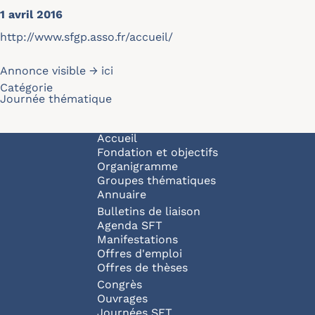
1 avril 2016
http://www.sfgp.asso.fr/accueil/
Annonce visible →
ici
Catégorie
Journée thématique
Navigation principale
Accueil
Fondation et objectifs
Organigramme
Groupes thématiques
Annuaire
Bulletins de liaison
Agenda SFT
Manifestations
Offres d'emploi
Offres de thèses
Congrès
Ouvrages
Journées SFT