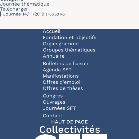
Journée thématique
Télécharger
Journée 14/11/2019
(700.53 Ko)
Navigation principale
Accueil
Fondation et objectifs
Organigramme
Groupes thématiques
Annuaire
Bulletins de liaison
Agenda SFT
Manifestations
Offres d'emploi
Offres de thèses
Congrès
Ouvrages
Journées SFT
Pied de page
Contact
HAUT DE PAGE
Collectivités