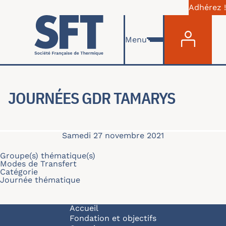
Adhérez !
Menu du com
Aller au contenu principal
Menu
JOURNÉES GDR TAMARYS
Samedi 27 novembre 2021
Groupe(s) thématique(s)
Modes de Transfert
Catégorie
Journée thématique
Navigation principale
Accueil
Fondation et objectifs