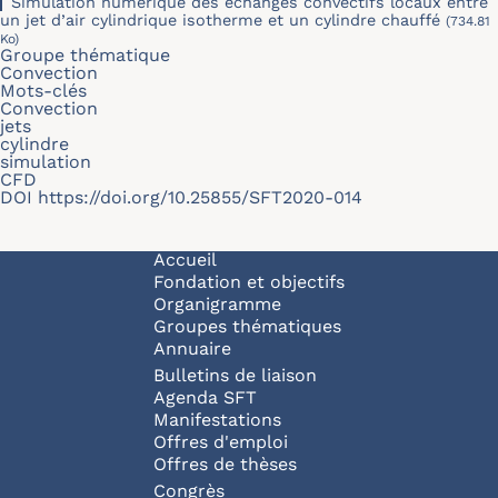
Simulation numérique des échanges convectifs locaux entre
un jet d’air cylindrique isotherme et un cylindre chauffé
(734.81
Ko)
Groupe thématique
Convection
Mots-clés
Convection
jets
cylindre
simulation
CFD
DOI
https://doi.org/10.25855/SFT2020-014
Navigation principale
Accueil
Fondation et objectifs
Organigramme
Groupes thématiques
Annuaire
Bulletins de liaison
Agenda SFT
Manifestations
Offres d'emploi
Offres de thèses
Congrès