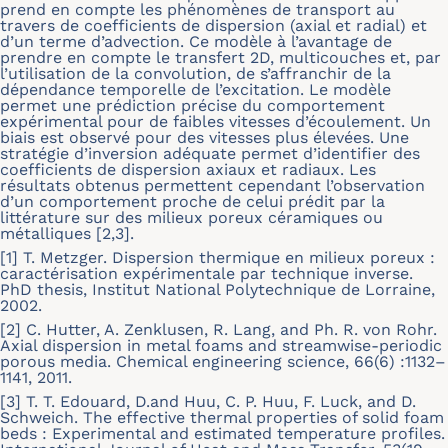
prend en compte les phénomènes de transport au
travers de coefficients de dispersion (axial et radial) et
d’un terme d’advection. Ce modèle à l’avantage de
prendre en compte le transfert 2D, multicouches et, par
l’utilisation de la convolution, de s’affranchir de la
dépendance temporelle de l’excitation. Le modèle
permet une prédiction précise du comportement
expérimental pour de faibles vitesses d’écoulement. Un
biais est observé pour des vitesses plus élevées. Une
stratégie d’inversion adéquate permet d’identifier des
coefficients de dispersion axiaux et radiaux. Les
résultats obtenus permettent cependant l’observation
d’un comportement proche de celui prédit par la
littérature sur des milieux poreux céramiques ou
métalliques [2,3].
[1] T. Metzger. Dispersion thermique en milieux poreux :
caractérisation expérimentale par technique inverse.
PhD thesis, Institut National Polytechnique de Lorraine,
2002.
[2] C. Hutter, A. Zenklusen, R. Lang, and Ph. R. von Rohr.
Axial dispersion in metal foams and streamwise-periodic
porous media. Chemical engineering science, 66(6) :1132–
1141, 2011.
[3] T. T. Edouard, D.and Huu, C. P. Huu, F. Luck, and D.
Schweich. The effective thermal properties of solid foam
beds : Experimental and estimated temperature profiles.