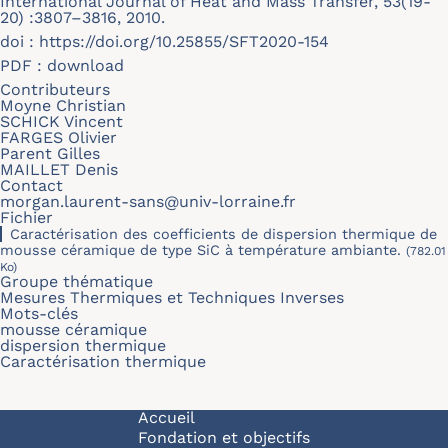
International Journal of Heat and Mass Transfer, 53(19-
20) :3807–3816, 2010.
doi :
https://doi.org/10.25855/SFT2020-154
PDF :
download
Contributeurs
Moyne Christian
SCHICK Vincent
FARGES Olivier
Parent Gilles
MAILLET Denis
Contact
morgan.laurent-sans@univ-lorraine.fr
Fichier
Caractérisation des coefficients de dispersion thermique de
mousse céramique de type SiC à température ambiante.
(782.01
Ko)
Groupe thématique
Mesures Thermiques et Techniques Inverses
Mots-clés
mousse céramique
dispersion thermique
Caractérisation thermique
Navigation principale
Accueil
Fondation et objectifs