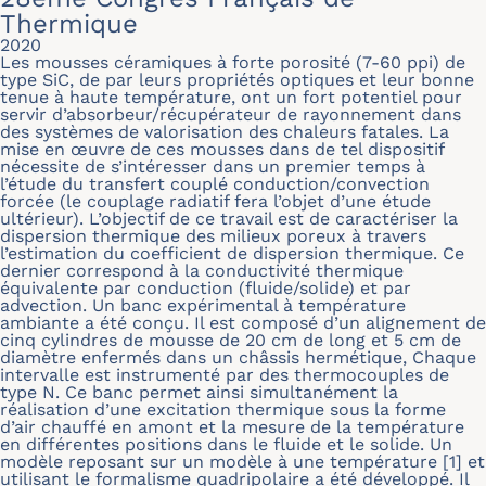
Thermique
2020
Les mousses céramiques à forte porosité (7-60 ppi) de
type SiC, de par leurs propriétés optiques et leur bonne
tenue à haute température, ont un fort potentiel pour
servir d’absorbeur/récupérateur de rayonnement dans
des systèmes de valorisation des chaleurs fatales. La
mise en œuvre de ces mousses dans de tel dispositif
nécessite de s’intéresser dans un premier temps à
l’étude du transfert couplé conduction/convection
forcée (le couplage radiatif fera l’objet d’une étude
ultérieur). L’objectif de ce travail est de caractériser la
dispersion thermique des milieux poreux à travers
l’estimation du coefficient de dispersion thermique. Ce
dernier correspond à la conductivité thermique
équivalente par conduction (fluide/solide) et par
advection. Un banc expérimental à température
ambiante a été conçu. Il est composé d’un alignement de
cinq cylindres de mousse de 20 cm de long et 5 cm de
diamètre enfermés dans un châssis hermétique, Chaque
intervalle est instrumenté par des thermocouples de
type N. Ce banc permet ainsi simultanément la
réalisation d’une excitation thermique sous la forme
d’air chauffé en amont et la mesure de la température
en différentes positions dans le fluide et le solide. Un
modèle reposant sur un modèle à une température [1] et
utilisant le formalisme quadripolaire a été développé. Il