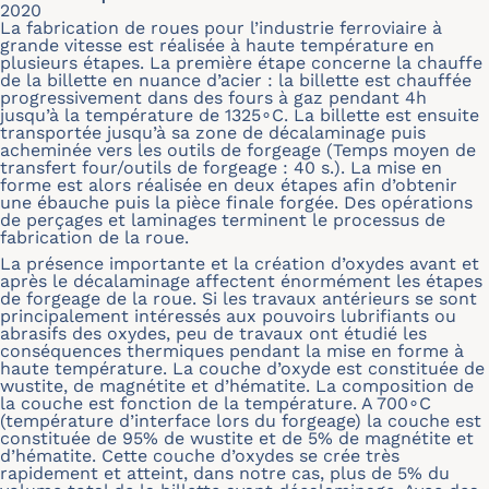
2020
La fabrication de roues pour l’industrie ferroviaire à
grande vitesse est réalisée à haute température en
plusieurs étapes. La première étape concerne la chauffe
de la billette en nuance d’acier : la billette est chauffée
progressivement dans des fours à gaz pendant 4h
jusqu’à la température de 1325∘C. La billette est ensuite
transportée jusqu’à sa zone de décalaminage puis
acheminée vers les outils de forgeage (Temps moyen de
transfert four/outils de forgeage : 40 s.). La mise en
forme est alors réalisée en deux étapes afin d’obtenir
une ébauche puis la pièce finale forgée. Des opérations
de perçages et laminages terminent le processus de
fabrication de la roue.
La présence importante et la création d’oxydes avant et
après le décalaminage affectent énormément les étapes
de forgeage de la roue. Si les travaux antérieurs se sont
principalement intéressés aux pouvoirs lubrifiants ou
abrasifs des oxydes, peu de travaux ont étudié les
conséquences thermiques pendant la mise en forme à
haute température. La couche d’oxyde est constituée de
wustite, de magnétite et d’hématite. La composition de
la couche est fonction de la température. A 700∘C
(température d’interface lors du forgeage) la couche est
constituée de 95% de wustite et de 5% de magnétite et
d’hématite. Cette couche d’oxydes se crée très
rapidement et atteint, dans notre cas, plus de 5% du