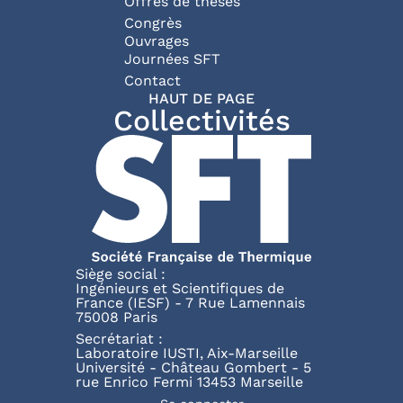
Offres de thèses
Congrès
Ouvrages
Journées SFT
Pied de page
Contact
HAUT DE PAGE
Collectivités
Siège social :
Ingénieurs et Scientifiques de
France (IESF) - 7 Rue Lamennais
75008 Paris
Secrétariat :
Laboratoire IUSTI, Aix-Marseille
Université - Château Gombert - 5
rue Enrico Fermi 13453 Marseille