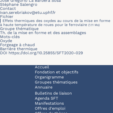
Jose Gregorio La Barbera Sosa
Stéphane Salengro
Contact
ivan.serebriakov@etu.uphf.fr
Fichier
Effets thermiques des oxydes au cours de la mise en forme
à haute température de roues pour le ferroviaire
(1.11 Mo)
Groupe thématique
Th. de la mise en forme et des assemblages
Mots-clés
Oxyde
Forgeage à chaud
Barrière thermique
DOI
https://doi.org/10.25855/SFT2020-029
Navigation principale
Accueil
Fondation et objectifs
Organigramme
Groupes thématiques
Annuaire
Bulletins de liaison
Agenda SFT
Manifestations
Offres d'emploi