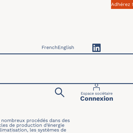
Adhérez !
French
English
Menu du compte 
Espace sociétaire
Connexion
s nombreux procédés dans des
ycles de production d’énergie
climatisation, les systèmes de