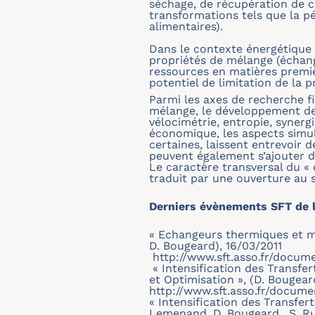
séchage, de récupération de ch
transformations tels que la p
alimentaires).
Dans le contexte énergétique g
propriétés de mélange (échange
ressources en matières premiè
potentiel de limitation de la p
Parmi les axes de recherche f
mélange, le développement de 
vélocimétrie, entropie, syner
économique, les aspects simul
certaines, laissent entrevoir 
peuvent également s’ajouter d
Le caractère transversal du « 
traduit par une ouverture au
Derniers évènements SFT de l
« Echangeurs thermiques et mul
D. Bougeard), 16/03/2011
http://www.sft.asso.fr/docu
« Intensification des Transfe
et Optimisation », (D. Bougear
http://www.sft.asso.fr/docum
« Intensification des Transfe
Lemenand, D. Bougeard , S. Ru