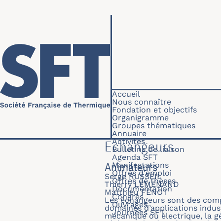
Aller au contenu principal
Navigation princip
Accueil
Nous connaître
Fondation et objectifs
Organigramme
Groupes thématiques
Annuaire
Activités
Echangeurs
Bulletins de liaison
Agenda SFT
Animateurs
Manifestations
Offres d'emploi
Serge RUSSEIL
Offres de thèses
Thierry LEMENAND
Documentation
Matthieu FÉNOT
Congrès
Les échangeurs sont des com
Ouvrages
domaines d’applications indust
Journées SFT
mécanique ou électrique, la gé