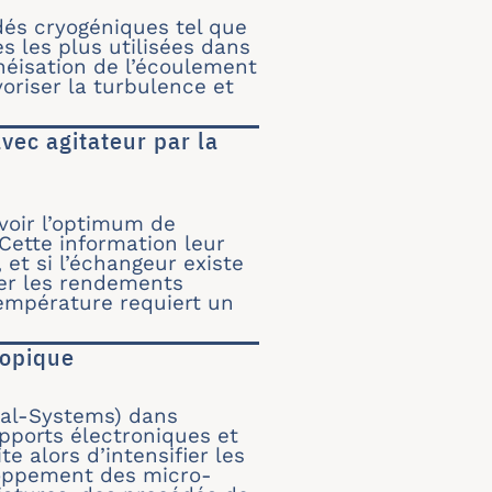
ns un passage d’ailettes décalées
édés cryogéniques tel que
es les plus utilisées dans
néisation de l’écoulement
oriser la turbulence et
ec agitateur par la
 avec agitateur par la méthode taguchi et l’al
avoir l’optimum de
ette information leur
et si l’échangeur existe
er les rendements
empérature requiert un
ropique
entropique
al-Systems) dans
upports électroniques et
 alors d’intensifier les
loppement des micro-