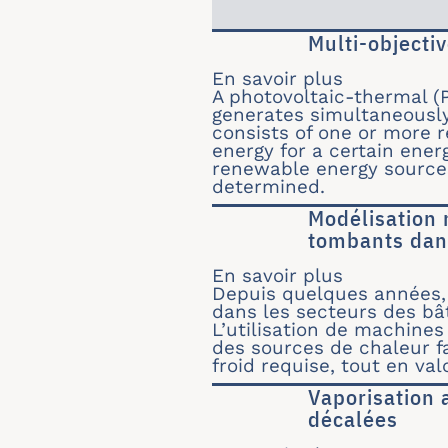
Multi-objecti
En savoir plus
sur Multi-o
A photovoltaic-thermal (
generates simultaneously
consists of one or more 
energy for a certain en
renewable energy sources
determined.
Modélisation 
tombants dan
En savoir plus
sur Modéli
Depuis quelques années, 
dans les secteurs des bât
L’utilisation de machines
des sources de chaleur fa
froid requise, tout en val
Vaporisation 
décalées