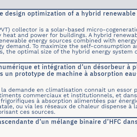
ve design optimization of a hybrid renewabl
bjective design optimization of a hybrid renewa
PVT) collector is a solar-based micro-cogenerat
 heat and power for buildings. A hybrid renewa
renewable energy sources combined with energy
ergy demand. To maximize the self-consumption 
, the optimal size of the hybrid energy system
numérique et intégration d’un désorbeur à p
s un prototype de machine à absorption e
sation numérique et intégration d’un désorbeu
la demande en climatisation connait un essor p
iments commerciaux et institutionnels, et dans 
 frigorifiques à absorption alimentées par énergi
tale, ou via les réseaux de chaleur dispense à l
orisant ces sources.
ascendante d’un mélange binaire d’HFC dans