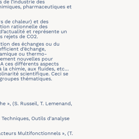
 de l’industrie des
 chimiques, pharmaceutiques et
rs de chaleur) et des
tion rationnelle des
’actualité et représente un
es rejets de CO2.
cation des échanges ou du
fficient d’échange,
ynamique ou thermo-
ivement nouvelles pour
 A ces différents aspects
 la chimie, aux fluides, etc…
narité scientifique. Ceci se
 groupes thématiques.
e », (S. Russeil, T. Lemenand,
 Techniques, Outils d'analyse
teurs Multifonctionnels », (T.