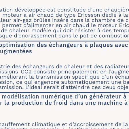
expérimentale et modélisation dynamique 0D d’
ation développée est constituée d’une chaudiè
moteur à air chaud de type Ericsson dédié à la 
leur air-gaz brûlés inséré dans la chambre de 
 permet d’alimenter en air chaud le moteur Eri
e chaleur modèle qui doit résister à des tempé
sque d’encrassement dans le pot de combustion
 optimisation des échangeurs à plaques avec v
 augmentées
l pour optimisation des échangeurs à plaques av
strie des échangeurs de chaleur et des radiateur
issions CO2 consiste principalement en l’augme
 améliorant la transmission spécifique d’un échan
ression, ce qui engendre automatiquement une b
smission. L’idéal serait d’atteindre ces deux obj
 modélisation numérique d’un générateur à 
 la production de froid dans une machine à
tion et modélisation numérique d’un générateu
auffement climatique et d’accroissement de la 