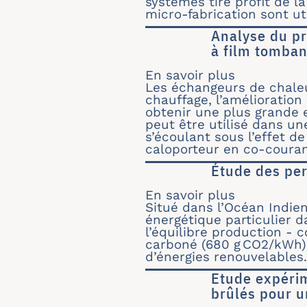
systèmes tire profit de l
micro-fabrication sont ut
Analyse du pr
à film tomban
En savoir plus
sur Analys
Les échangeurs de chaleu
chauffage, l’amélioration
obtenir une plus grande e
peut être utilisé dans un
s’écoulant sous l’effet d
caloporteur en co-couran
Étude des per
En savoir plus
sur Étude d
Situé dans l’Océan Indie
énergétique particulier 
l’équilibre production - 
carboné (680 g CO2/kWh) c
d’énergies renouvelables.
Etude expéri
brûlés pour u