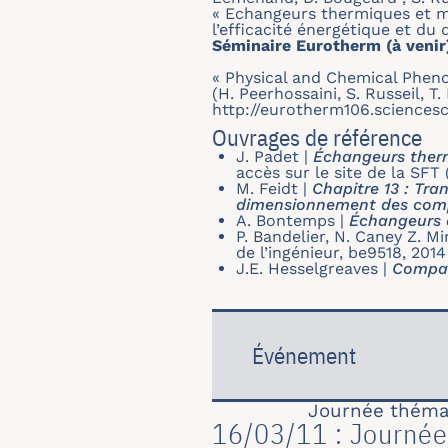
« Echangeurs thermiques et m
l’efficacité énergétique et du
Séminaire Eurotherm (à venir
« Physical and Chemical Phen
(H. Peerhossaini, S. Russeil, T
http://eurotherm106.sciencesc
Ouvrages de référence
J. Padet
|
Échangeurs therm
accès sur le site de la SFT
M. Feidt
|
Chapitre 13 : Tra
dimensionnement des comp
A. Bontemps
|
Échangeurs d
P. Bandelier, N. Caney Z. Mi
de l’ingénieur, be9518, 2014
J.E. Hesselgreaves
|
Compac
Événement
Journée théma
16/03/11 : Journée