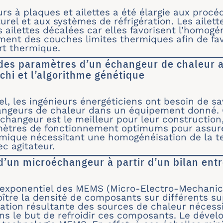
sation ascendante d’un mélange binaire d’HFC da
urs à plaques et ailettes a été élargie aux proc
urel et aux systèmes de réfrigération. Les ailett
 ailettes décalées car elles favorisent l’homogé
ment des couches limites thermiques afin de fav
ert thermique.
des paramètres d’un échangeur de chaleur av
hi et l’algorithme génétique
sation des paramètres d’un échangeur de chaleur
l, les ingénieurs énergéticiens ont besoin de s
ngeurs de chaleur dans un équipement donné. C
hangeur est le meilleur pour leur construction, 
amètres de fonctionnement optimums pour assur
imique nécessitant une homogénéisation de la t
c agitateur.
d’un microéchangeur à partir d’un bilan ent
sation d’un microéchangeur à partir d’un bilan 
exponentiel des MEMS (Micro-Electro-Mechanic
oître la densité de composants sur différents s
tion résultante des sources de chaleur nécessite
ns le but de refroidir ces composants. Le déve