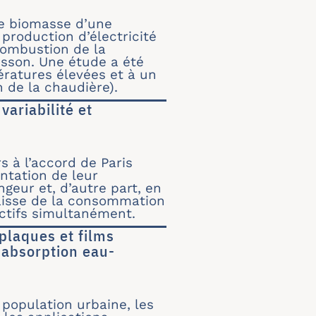
un échangeur air-gaz brûlés pour une unité de 
re biomasse d’une
production d’électricité
combustion de la
csson. Une étude a été
ratures élevées et à un
 de la chaudière).
ariabilité et
ec variabilité et adaptabilité augmentées
s à l’accord de Paris
ntation de leur
geur et, d’autre part, en
aisse de la consommation
ectifs simultanément.
plaques et films
 absorption eau-
r à plaques et films tombants pour la producti
population urbaine, les