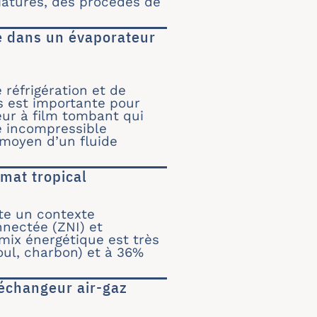
niatures, des procédés de
ie dans un évaporateur
ropie dans un évaporateur à film tombant
réfrigération et de
és est importante pour
eur à film tombant qui
de incompressible
 moyen d’un fluide
mat tropical
climat tropical
nte un contexte
nnectée (ZNI) et
 mix énergétique est très
oul, charbon) et à 36%
échangeur air-gaz