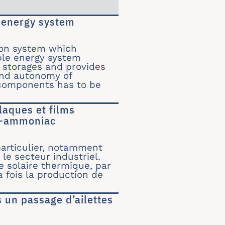
e energy system
ble energy system
ion system which
ble energy system
 storages and provides
and autonomy of
 components has to be
laques et films
au-ammoniac
r à plaques et films tombants dans un prototyp
articulier, notamment
le secteur industriel.
e solaire thermique, par
a fois la production de
 un passage d’ailettes