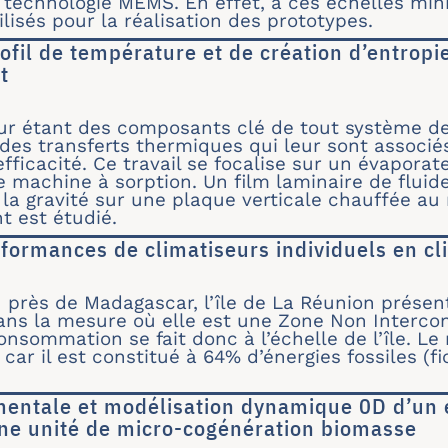
a technologie MEMS. En effet, à ces échelles mi
ilisés pour la réalisation des prototypes.
ofil de température et de création d’entrop
t
e du profil de température et de création d’ent
r étant des composants clé de tout système de 
 des transferts thermiques qui leur sont associ
fficacité. Ce travail se focalise sur un évaporat
e machine à sorption. Un film laminaire de flui
e la gravité sur une plaque verticale chauffée au
t est étudié.
formances de climatiseurs individuels en cli
es performances de climatiseurs individuels en 
n près de Madagascar, l’île de La Réunion prése
dans la mesure où elle est une Zone Non Interco
consommation se fait donc à l’échelle de l’île. Le
ar il est constitué à 64% d’énergies fossiles (fi
mentale et modélisation dynamique 0D d’un 
ne unité de micro-cogénération biomasse