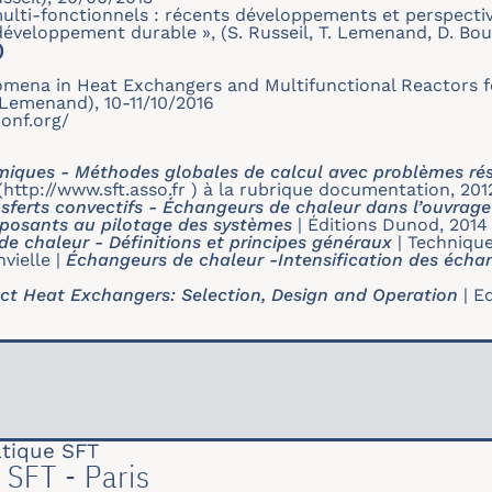
ulti-fonctionnels : récents développements et perspecti
 développement durable », (S. Russeil, T. Lemenand, D. Bo
)
omena in Heat Exchangers and Multifunctional Reactors f
. Lemenand), 10-11/10/2016
onf.org/
iques - Méthodes globales de calcul avec problèmes rés
 (http://www.sft.asso.fr ) à la rubrique documentation, 201
nsferts convectifs - Échangeurs de chaleur dans l’ouvrag
osants au pilotage des systèmes
|
Éditions Dunod, 2014
e chaleur - Définitions et principes généraux
|
Technique
nvielle
|
Échangeurs de chaleur -Intensification des éch
t Heat Exchangers: Selection, Design and Operation
|
Ed
tique SFT
 SFT - Paris