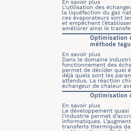
En savoir plus
sur Vapori
L’utilisation des échange
la liquéfaction du gaz nat
ces évaporateurs sont les
et empêchent l’établisse
améliorer ainsi le transf
Optimisation 
méthode taguc
En savoir plus
sur Optimi
Dans le domaine industrie
fonctionnement des écha
permet de décider quel éc
déjà quels sont les par
attendus. La réaction ch
échangeur de chaleur ave
Optimisation 
En savoir plus
sur Optimi
Le développement quasi 
l’industrie permet d’accr
informatiques. L’augmenta
transferts thermiques da