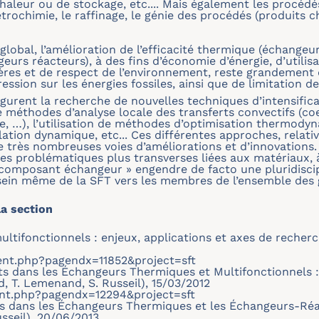
aleur ou de stockage, etc.... Mais également les procédés
étrochimie, le raffinage, le génie des procédés (produits
lobal, l’amélioration de l’efficacité thermique (échangeu
urs réacteurs), à des fins d’économie d’énergie, d’utilisa
res et de respect de l’environnement, reste grandement d
ression sur les énergies fossiles, ainsi que de limitation d
igurent la recherche de nouvelles techniques d’intensifi
méthodes d’analyse locale des transferts convectifs (coe
gie, …), l’utilisation de méthodes d’optimisation thermod
ation dynamique, etc... Ces différentes approches, relat
de très nombreuses voies d’améliorations et d’innovations.
es problématiques plus transverses liées aux matériaux, à
composant échangeur » engendre de facto une pluridiscipli
 sein même de la SFT vers les membres de l’ensemble des
a section
tifonctionnels : enjeux, applications et axes de recherch
ment.php?pagendx=11852&project=sft
rts dans les Échangeurs Thermiques et Multifonctionnels :
d, T. Lemenand, S. Russeil), 15/03/2012
ent.php?pagendx=12294&project=sft
rts dans les Échangeurs Thermiques et les Échangeurs-Réac
sseil), 20/06/2013