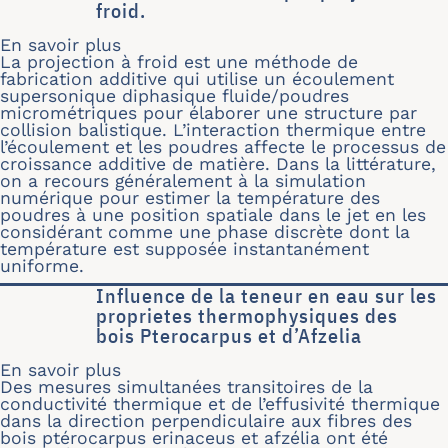
froid.
En savoir plus
sur Caractérisation du champ thermiqu
La projection à froid est une méthode de
fabrication additive qui utilise un écoulement
supersonique diphasique fluide/poudres
micrométriques pour élaborer une structure par
collision balistique. L’interaction thermique entre
l’écoulement et les poudres affecte le processus de
croissance additive de matière. Dans la littérature,
on a recours généralement à la simulation
numérique pour estimer la température des
poudres à une position spatiale dans le jet en les
considérant comme une phase discrète dont la
température est supposée instantanément
uniforme.
Influence de la teneur en eau sur les
proprietes thermophysiques des
bois Pterocarpus et d’Afzelia
En savoir plus
sur Influence de la teneur en eau sur
Des mesures simultanées transitoires de la
conductivité thermique et de l’effusivité thermique
dans la direction perpendiculaire aux fibres des
bois ptérocarpus erinaceus et afzélia ont été