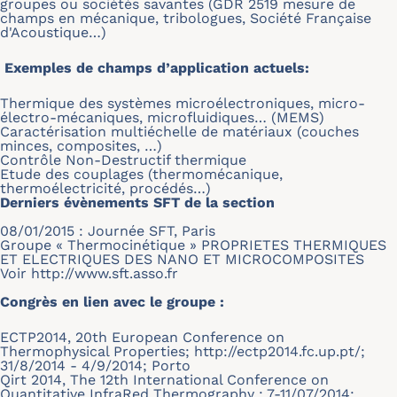
groupes ou sociétés savantes (GDR 2519 mesure de
champs en mécanique, tribologues, Société Française
d'Acoustique…)
Exemples de champs d’application actuels:
Thermique des systèmes microélectroniques, micro-
électro-mécaniques, microfluidiques… (MEMS)
Caractérisation multiéchelle de matériaux (couches
minces, composites, …)
Contrôle Non-Destructif thermique
Etude des couplages (thermomécanique,
thermoélectricité, procédés…)
Derniers évènements SFT de la section
08/01/2015 : Journée SFT, Paris
Groupe « Thermocinétique » PROPRIETES THERMIQUES
ET ELECTRIQUES DES NANO ET MICROCOMPOSITES
Voir
http://www.sft.asso.fr
Congrès en lien avec le groupe :
ECTP2014, 20th European Conference on
Thermophysical Properties; http://ectp2014.fc.up.pt/;
31/8/2014 - 4/9/2014; Porto
Qirt 2014, The 12th International Conference on
Quantitative InfraRed Thermography ; 7-11/07/2014;