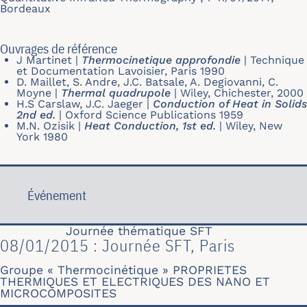
Bordeaux
Ouvrages de référence
J Martinet
|
Thermocinetique approfondie
|
Technique
et Documentation Lavoisier, Paris 1990
D. Maillet, S. Andre, J.C. Batsale, A. Degiovanni, C.
Moyne
|
Thermal quadrupole
|
Wiley, Chichester, 2000
H.S Carslaw, J.C. Jaeger
|
Conduction of Heat in Solids
2nd ed.
|
Oxford Science Publications 1959
M.N. Ozisik
|
Heat Conduction, 1st ed.
|
Wiley, New
York 1980
Événement
Journée thématique SFT
08/01/2015 : Journée SFT, Paris
Groupe « Thermocinétique » PROPRIETES
THERMIQUES ET ELECTRIQUES DES NANO ET
MICROCOMPOSITES