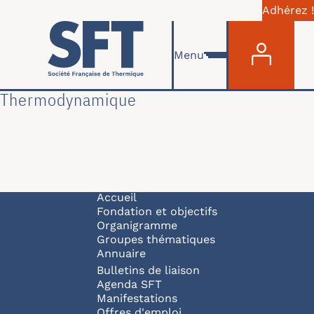
Adhérez !
Menu du com
Aller au contenu principal
Menu
Thermodynamique
Navigation principale
Accueil
Fondation et objectifs
Organigramme
Groupes thématiques
Annuaire
Bulletins de liaison
Agenda SFT
Manifestations
Offres d'emploi