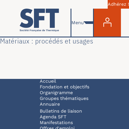
Adhérez !
Menu du com
Aller au contenu principal
Menu
Matériaux : procédés et usages
Navigation principale
Accueil
Fondation et objectifs
Organigramme
Groupes thématiques
Annuaire
Bulletins de liaison
Agenda SFT
Manifestations
Offres d'emploi