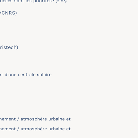
elles sont les priorités?
(2 Mo)
e/CNRS)
ristech)
t d'une centrale solaire
onnement / atmosphère urbaine et
onnement / atmosphère urbaine et