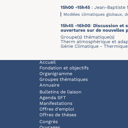
15h00 -15h45
: Jean-Baptiste 
Modèles climatiques globaux, d
15h45 -16h00
:
Discussion et 
ouvertures sur de nouvelles 
Groupe(s) thématique(s)
Therm atmosphérique et adap
Génie Climatique - Thermique 
Navigation principale
Accueil
Fondation et objectifs
Organigramme
Groupes thématiques
Annuaire
Bulletins de liaison
Agenda SFT
Manifestations
Offres d'emploi
Offres de thèses
Congrès
Ouvrages