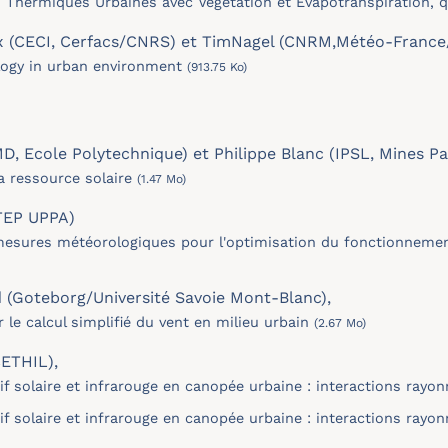
Thermiques Urbaines avec Végétation et Evapotranspiration, qu
x (CECI, Cerfacs/CNRS) et TimNagel (CNRM,Météo-Franc
logy in urban environment
(913.75 Ko)
MD, Ecole Polytechnique) et Philippe Blanc (IPSL, Mines Pa
la ressource solaire
(1.47 Mo)
ATEP UPPA)
 mesures météorologiques pour l'optimisation du fonctionnemen
 (Goteborg/Université Savoie Mont-Blanc),
 le calcul simplifié du vent en milieu urbain
(2.67 Mo)
CETHIL),
tif solaire et infrarouge en canopée urbaine : interactions ray
tif solaire et infrarouge en canopée urbaine : interactions ray