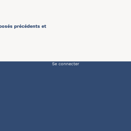
xposés précédents et
Menu du compte de l'u
Se connecter