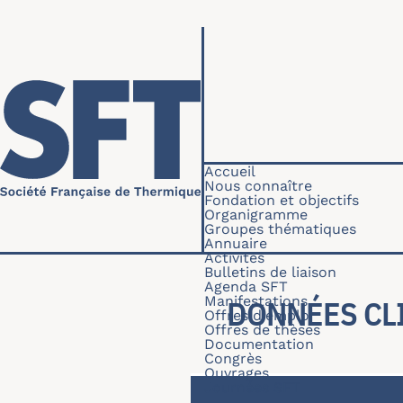
Aller au contenu principal
Navigation princip
Accueil
Nous connaître
Fondation et objectifs
Organigramme
Groupes thématiques
Annuaire
Activités
Bulletins de liaison
Agenda SFT
Manifestations
DONNÉES CL
Offres d'emploi
Offres de thèses
Documentation
Congrès
Ouvrages
Journées SFT