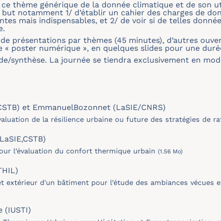
de ce thème générique de la donnée climatique et de son u
e but notamment 1/ d’établir un cahier des charges de do
 mais indispensables, et 2/ de voir si de telles donnée
e.
r de présentations par thèmes (45 minutes), d’autres ouve
 « poster numérique », en quelques slides pour une durée 
de/synthèse. La journée se tiendra exclusivement en mode
(CSTB) et EmmanuelBozonnet (LaSIE/CNRS)
aluation de la résilience urbaine ou future des stratégies de r
(LaSIE,CSTB)
our l’évaluation du confort thermique urbain
(1.56 Mo)
THIL)
 et extérieur d'un bâtiment pour l’étude des ambiances vécues 
 (IUSTI)