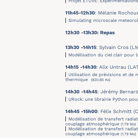
Projet ETUVE: Expérimentations 
11h45-12h30
: Mélanie Rochou
Simulating microscale meteoro
12h30 -13h30: Repas
13h30 -14h15
: Sylvain Cros (L
Modélisation du ciel clair pour 
14h15 -14h30
: Alix Untrau (L
Utilisation de prévisions et de
thermique
(830.85 Ko)
14h30 -14h45
: Jérémy Bernard
URock: une librairie Python pour
14h45 -15h00
: Félix Schmitt (
Modélisation de transfert radia
couplage atmosphérique
(1.79 Mo)
Modélisation de transfert radia
couplage atmosphérique
(1.79 Mo)