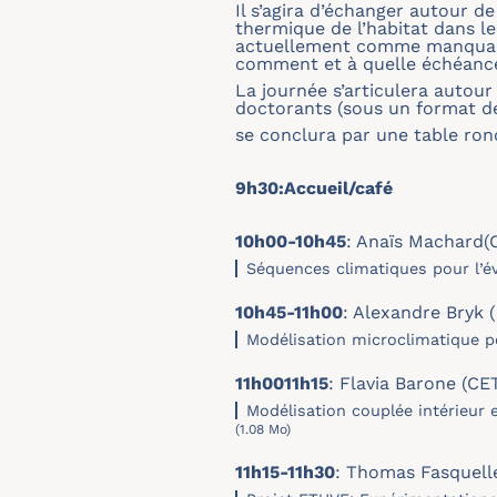
Il s’agira d’échanger autour 
thermique de l’habitat dans l
actuellement comme manquantes
comment et à quelle échéanc
La journée s’articulera autou
doctorants (sous un format de
se conclura par une table ron
9h30:Accueil/café
10h00-10h45
: Anaïs Machard
Séquences climatiques pour l’év
10h45-11h00
: Alexandre Bryk 
Modélisation microclimatique p
11h0011h15
: Flavia Barone (CE
Modélisation couplée intérieur
(1.08 Mo)
11h15-11h30
: Thomas Fasquelle