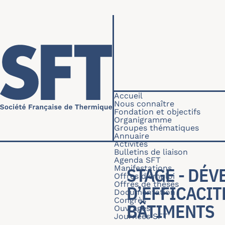
Aller au contenu principal
Navigation princip
Accueil
Nous connaître
Fondation et objectifs
Organigramme
Groupes thématiques
Annuaire
Activités
Bulletins de liaison
Agenda SFT
Manifestations
STAGE - DÉV
Offres d'emploi
Offres de thèses
D’EFFICACIT
Documentation
Congrès
BÂTIMENTS
Ouvrages
Journées SFT