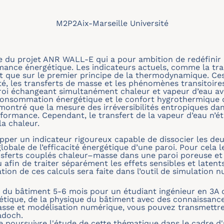
M2P2
Aix-Marseille Université
re du projet ANR WALL-E qui a pour ambition de redéfinir 
mance énergétique. Les indicateurs actuels, comme la tr
 que sur le premier principe de la thermodynamique. Ces
é, les transferts de masse et les phénomènes transitoires
roi échangeant simultanément chaleur et vapeur d’eau av
 consommation énergétique et le confort hygrothermique 
 montré que la mesure des irréversibilités entropiques da
rformance. Cependant, le transfert de la vapeur d’eau n’é
a chaleur.
opper un indicateur rigoureux capable de dissocier les de
lobale de l’efficacité énergétique d’une paroi. Pour cela l
ansferts couplés chaleur–masse dans une paroi poreuse et
u afin de traiter séparément les effets sensibles et laten
ion de ces calculs sera faite dans l’outil de simulation 
e du bâtiment 5-6 mois pour un étudiant ingénieur en 3A
rgétique, de la physique du bâtiment avec des connaissan
asse et modélisation numérique, vous pouvez transmettre
adoch.
 de poursuivre l'étude de cette thématique dans le cadre d