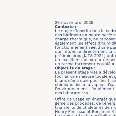
26 novembre, 2025
Contexte :
Le stage s’inscrit dans le cad
des bâtiments à haute perfor
charge thermique, ne reposent
également les effets d’humidit
fonctionnement réel d’une pa
qui influence directement la
préliminaires [IJTS 2024] ont
un excellent indicateur de pe
un terme fortement couplé à l
Objectifs du stage :
Le présent stage vise à dével
fournir une mesure locale et g
bilans d’entropie pour les tr
chimique liée à la vapeur d’ea
l’environnement. L’implémentat
des laboratoires.
Offre de Stage en énergétiqu
génie des procédés, de l’éne
transferts de chaleur et de m
Henry Ferrasse et Benjamin K
Le projet offre la possibilité