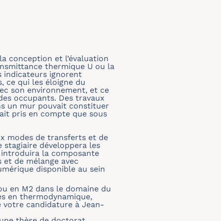
la conception et l’évaluation
ansmittance thermique U ou la
 indicateurs ignorent
, ce qui les éloigne du
ec son environnement, et ce
des occupants. Des travaux
ns un mur pouvait constituer
tait pris en compte que sous
ux modes de transferts et de
e stagiaire développera les
 introduira la composante
ts et de mélange avec
numérique disponible au sein
 ou en M2 dans le domaine du
ces en thermodynamique,
 votre candidature à Jean-
'une thèse de doctorat.