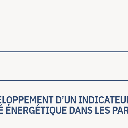
ale
ELOPPEMENT D’UN INDICATEU
É ÉNERGÉTIQUE DANS LES PA