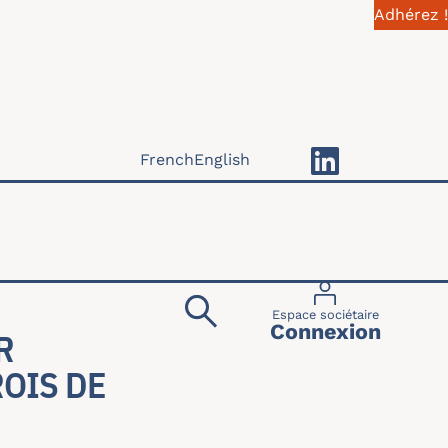
Adhérez !
French
English
Menu du compte 
Espace sociétaire
Connexion
R
ROIS DE