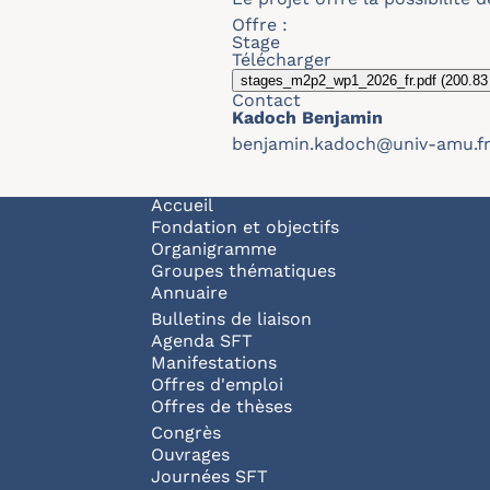
Offre :
Stage
Télécharger
stages_m2p2_wp1_2026_fr.pdf
(200.83
Contact
Kadoch Benjamin
benjamin.kadoch@univ-amu.f
Navigation principale
Accueil
Fondation et objectifs
Organigramme
Groupes thématiques
Annuaire
Bulletins de liaison
Agenda SFT
Manifestations
Offres d'emploi
Offres de thèses
Congrès
Ouvrages
Journées SFT