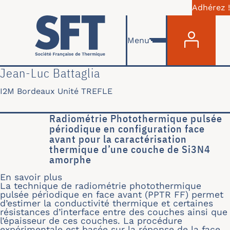
Adhérez !
Menu du com
Aller au contenu principal
Menu
Jean-Luc Battaglia
I2M Bordeaux Unité TREFLE
Radiométrie Photothermique pulsée
périodique en configuration face
avant pour la caractérisation
thermique d’une couche de Si3N4
amorphe
En savoir plus
sur Radiométrie Photothermique puls
La technique de radiométrie photothermique
pulsée périodique en face avant (PPTR FF) permet
d’estimer la conductivité thermique et certaines
résistances d’interface entre des couches ainsi que
l’épaisseur de ces couches. La procédure
expérimentale est basée sur la réponse de la face