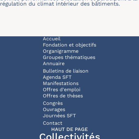
régulation du climat intérieur des bâtiments.
Navigation principale
Accueil
Fondation et objectifs
Organigramme
Groupes thématiques
Annuaire
Bulletins de liaison
Agenda SFT
Manifestations
Offres d'emploi
Offres de thèses
Congrès
Ouvrages
Journées SFT
Pied de page
Contact
HAUT DE PAGE
Collectivités