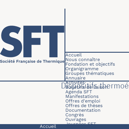
Aller au contenu principal
Navigation princip
Accueil
Nous connaître
Fondation et objectifs
Organigramme
Groupes thématiques
Annuaire
Activités
Dispositifs thermoé
Bulletins de liaison
Agenda SFT
Manifestations
Offres d'emploi
Offres de thèses
Documentation
Congrès
Ouvrages
Journées SFT
Navigation principale
Accueil