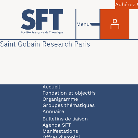
Adhérez !
Menu du com
Aller au contenu principal
Menu
Saint Gobain Research Paris
Navigation principale
Accueil
Fondation et objectifs
Organigramme
Groupes thématiques
Annuaire
Bulletins de liaison
Agenda SFT
Manifestations
Offres d'emploi