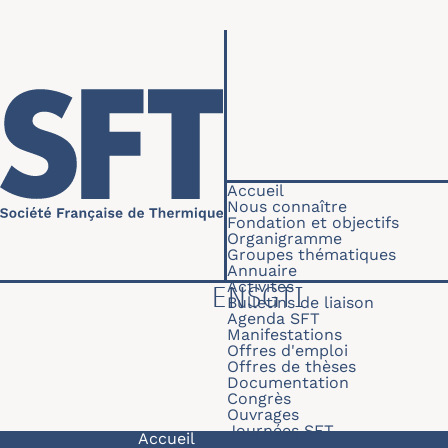
Aller au contenu principal
Navigation princip
Accueil
Nous connaître
Fondation et objectifs
Organigramme
Groupes thématiques
Annuaire
Activités
ENSGTI
Bulletins de liaison
Agenda SFT
Manifestations
Offres d'emploi
Offres de thèses
Documentation
Congrès
Ouvrages
Journées SFT
Navigation principale
Accueil