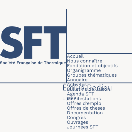
Aller au contenu principal
Navigation princip
Accueil
Nous connaître
Fondation et objectifs
Organigramme
Groupes thématiques
Annuaire
Activités
Émilie Dedieu
Bulletins de liaison
Agenda SFT
LaTEP
Manifestations
Offres d'emploi
Offres de thèses
Documentation
Congrès
Ouvrages
Journées SFT