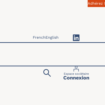
Adhérez !
French
English
Menu du compte 
Espace sociétaire
Connexion