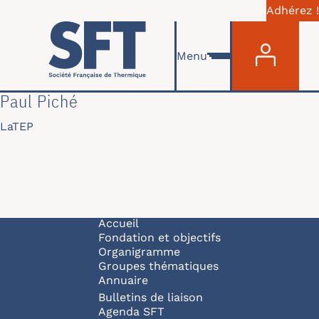
Adhérez !
Menu du com
Aller au contenu principal
Menu
Paul Piché
LaTEP
Navigation principale
Accueil
Fondation et objectifs
Organigramme
Groupes thématiques
Annuaire
Bulletins de liaison
Agenda SFT