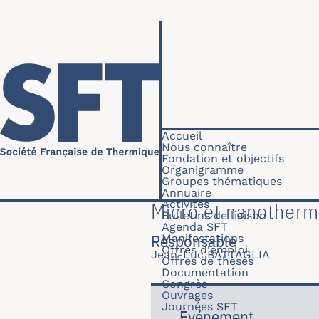
Aller au contenu principal
Navigation princip
Accueil
Nous connaître
Fondation et objectifs
Organigramme
Groupes thématiques
Annuaire
Activités
Micro et nanother
Bulletins de liaison
Agenda SFT
Responsable
Manifestations
Offres d'emploi
Jean-Luc BATTAGLIA
Offres de thèses
Documentation
Congrès
Ouvrages
Journées SFT
Événement