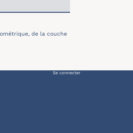
nométrique, de la couche
Menu du compte de l'u
Se connecter