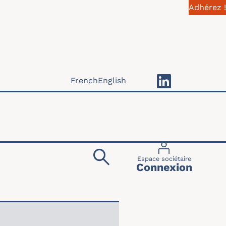
Adhérez !
French
English
Menu du compte 
Espace sociétaire
Connexion