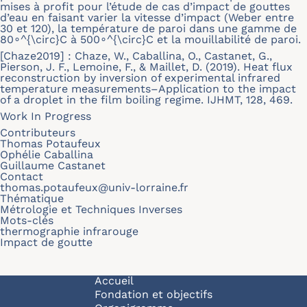
mises à profit pour l’étude de cas d’impact de gouttes
d’eau en faisant varier la vitesse d’impact (Weber entre
30 et 120), la température de paroi dans une gamme de
80∘^{\circ}C à 500∘^{\circ}C et la mouillabilité de paroi.
[Chaze2019] : Chaze, W., Caballina, O., Castanet, G.,
Pierson, J. F., Lemoine, F., & Maillet, D. (2019). Heat flux
reconstruction by inversion of experimental infrared
temperature measurements–Application to the impact
of a droplet in the film boiling regime. IJHMT, 128, 469.
Work In Progress
Contributeurs
Thomas Potaufeux
Ophélie Caballina
Guillaume Castanet
Contact
thomas.potaufeux@univ-lorraine.fr
Thématique
Métrologie et Techniques Inverses
Mots-clés
thermographie infrarouge
Impact de goutte
Navigation principale
Accueil
Fondation et objectifs