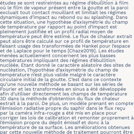
études se sont restreintes au régime d’ébullition à film
où le film de vapeur présent entre la goutte et la paroi
excluait tout contact mouillant et limitait les régimes
dynamiques d’impact au rebond ou au splashing. Dans
cette situation, une hypothèse d’axisymétrie du champ
de température par rapport au point d’impact est
pleinement justifiée et un profil radial moyen de
température peut être estimé. Le flux de chaleur extrait
peut alors être calculé sur ce profil de température en
faisant usage des transformées de Hankel pour l’espace
et de Laplace pour le temps [Chaze2019]. Les études
menées actuellement concernent les plus basses
températures impliquant des régimes d’ébullition
nucléée. Etant donné le caractère aléatoire des sites de
nucléation, l’hypothèse d’axisymétrie du champ de
température n’est plus valide malgré le caractère
circulaire initial de la goutte. C’est dans ce contexte
qu’une nouvelle méthode se basant sur les séries de
Fourier et les transformées en sinus a été développée
afin d’utiliser directement les champs de température
3D dans la méthode d’obtention du flux de chaleur
extrait à la paroi. De plus, un modèle prenant en compte
l’émission radiative propre du saphir dans le flux reçu
par la caméra infra-rouge a été mis en place pour
corriger les lois de calibration et remonter proprement à
l’émission propre du dépôt émissif et donc à la
température de sa surface. Les améliorations obtenues
par cette nouvelle méthode de traitement pourront être