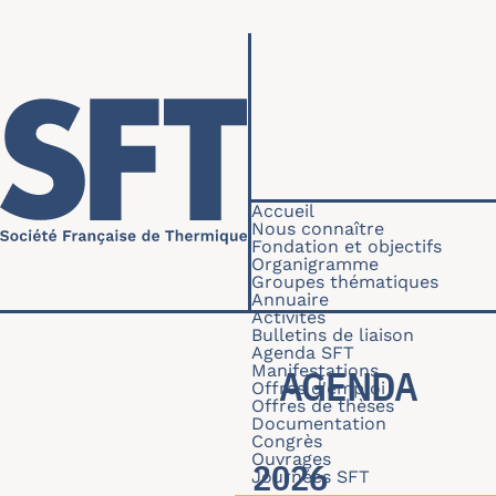
Aller au contenu principal
Navigation princip
Accueil
Nous connaître
Fondation et objectifs
Organigramme
Groupes thématiques
Annuaire
Activités
Bulletins de liaison
Agenda SFT
Manifestations
AGENDA
Offres d'emploi
Offres de thèses
Documentation
Congrès
Ouvrages
2026
Journées SFT