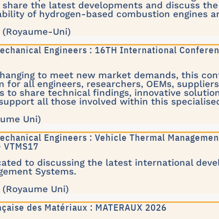
 share the latest developments and discuss the
ability of hydrogen-based combustion engines a
k (Royaume-Uni)
 Mechanical Engineers : 16TH International Confer
changing to meet new market demands, this conf
m for all engineers, researchers, OEMs, supplie
s to share technical findings, innovative solutio
upport all those involved within this specialised
ume Uni)
 Mechanical Engineers : Vehicle Thermal Manageme
 - VTMS17
ated to discussing the latest international dev
gement Systems.
k (Royaume Uni)
nçaise des Matériaux : MATERAUX 2026