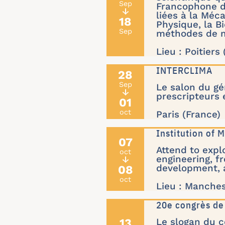
Sep
Francophone d
↓
liées à la Méc
18
Physique, la B
Sep
méthodes de m
Lieu : Poitiers
INTERCLIMA
28
Sep
Le salon du gé
↓
prescripteurs 
01
oct
Paris (France)
Institution of
07
Attend to expl
oct
engineering, fr
↓
08
development, 
oct
Lieu : Manche
20e congrès de
13
Le slogan du co