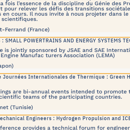
la fois l’essence de la discipline du Génie des P
 pour relever les défis des transitions sociéta
s en cours. Il nous invite à nous projeter dans l
 scientifiques.
t-Ferrand (France)
26 : SMALL POWERTRAINS AND ENERGY SYSTEMS 
 is jointly sponsored by JSAE and SAE Internat
 Engine Manufac turers Association (LEMA)
Japon)
e Journées Internationales de Thermique : Green H
ings are bi-annual events intended to promote 
ientific teams of the participating countries.
et (Tunisie)
 Mechanical Engineers : Hydrogen Propulsion and I
erence provides a technical forum for engineer