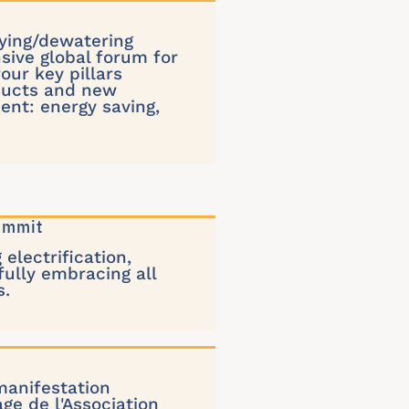
rying/dewatering
ive global forum for
our key pillars
oducts and new
ent: energy saving,
ummit
electrification,
fully embracing all
s.
manifestation
ge de l'Association