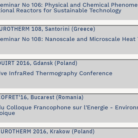
inar No 106: Physical and Chemical Phenomen
ional Reactors for Sustainable Technology
UROTHERM 108, Santorini (Greece)
inar No 108: Nanoscale and Microscale Heat 
QUIRT 2016, Gdansk (Poland)
tive InfraRed Thermography Conference
COFRET'16, Bucarest (Romania)
du Colloque Francophone sur l'Energie - Enviro
oique
 EUROTHERM 2016, Krakow (Poland)