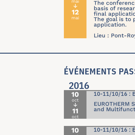
mai
The conferenc
↓
basis of resea
12
final applicati
mai
The goal is to 
application.
Lieu : Pont-Ro
ÉVÉNEMENTS PAS
2016
10
10-11/10/16 :
oct
EUROTHERM Sem
↓
and Multifunct
11
oct
10
10-11/10/16 :