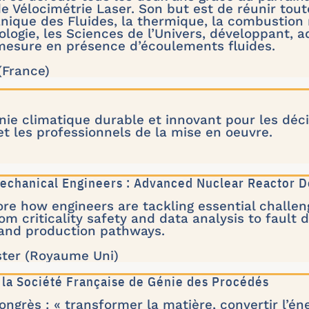
e Vélocimétrie Laser. Son but est de réunir to
anique des Fluides, la thermique, la combustion
iologie, les Sciences de l’Univers, développant, a
esure en présence d’écoulements fluides.
 (France)
nie climatique durable et innovant pour les déci
et les professionnels de la mise en oeuvre.
 Mechanical Engineers : Advanced Nuclear Reactor 
ore how engineers are tackling essential challen
om criticality safety and data analysis to fault d
and production pathways.
ster (Royaume Uni)
 la Société Française de Génie des Procédés
ngrès : « transformer la matière, convertir l’éne