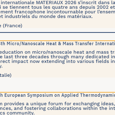
internationale MATERIAUX 2026 s’inscrit dans l
se tiennent tous les quatre ans depuis 2002 et
ment francophone incontournable pour l’ensem
t industriels du monde des matériaux.
e (France)
h Micro/Nanoscale Heat & Mass Transfer Internat
education on micro/nanoscale heat and mass t
he last three decades through many dedicated i
irect impact now extending into various fields in
y.
talie)
5th European Symposium on Applied Thermodynami
provides a unique forum for exchanging ideas, 
ances, and fostering collaborations within the in
cs community.