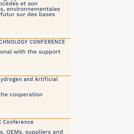
rocédés et son
les, environnementales
e futur sur des bases
TECHNOLOGY CONFERENCE
ional with the support
ydrogen and Artificial
the cooperation
CE Conference
s, OEMs, suppliers and