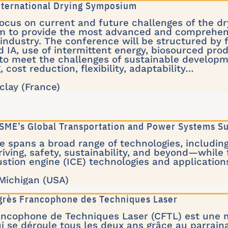
International Drying Symposium
focus on current and future challenges of the d
m to provide the most advanced and comprehens
ndustry. The conference will be structured by f
d IA, use of intermittent energy, biosourced pr
 to meet the challenges of sustainable developm
 cost reduction, flexibility, adaptability…
clay (France)
SME’s Global Transportation and Power Systems S
 spans a broad range of technologies, including 
ving, safety, sustainability, and beyond—while 
stion engine (ICE) technologies and application
 Michigan (USA)
grès Francophone des Techniques Laser
ancophone de Techniques Laser (CFTL) est une 
ui se déroule tous les deux ans grâce au parraina