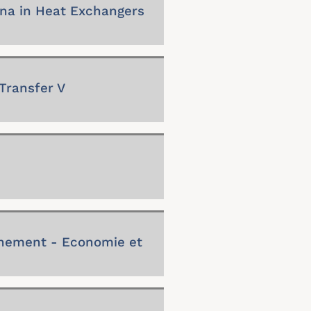
a in Heat Exchangers
Transfer V
nnement - Economie et