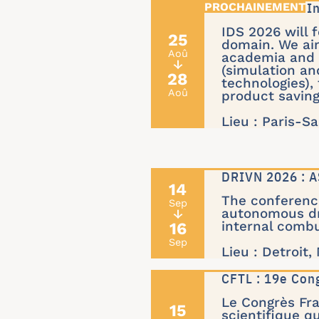
IDS'26 : 24th 
IDS 2026 will 
25
domain. We ai
Aoû
academia and i
↓
(simulation an
28
technologies),
Aoû
product saving,
Lieu : Paris-Sa
DRIVN 2026 : A
14
The conference
Sep
autonomous dri
↓
16
internal combu
Sep
Lieu : Detroit,
CFTL : 19e Con
Le Congrès Fr
15
scientifique q