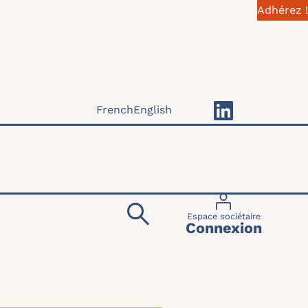
Adhérez !
French
English
Menu du compte 
Espace sociétaire
Connexion