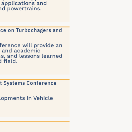
 applications and
nd powertrains.
ence on Turbochagers and
erence will provide an
rs and academic
ns, and lessons learned
 field.
nt Systems Conference
elopments in Vehicle