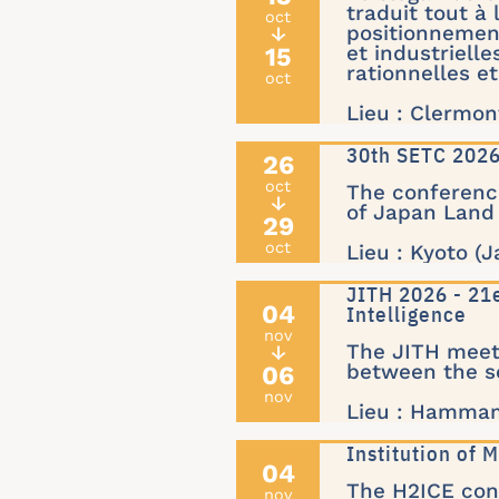
traduit tout à 
oct
positionnement
↓
15
et industrielle
rationnelles et
oct
Lieu : Clermon
30th SETC 20
26
oct
The conference
↓
of Japan Land
29
oct
Lieu : Kyoto (
JITH 2026 - 21
04
Intelligence
nov
The JITH meet
↓
06
between the sc
nov
Lieu : Hammam
Institution of
04
The H2ICE conf
nov