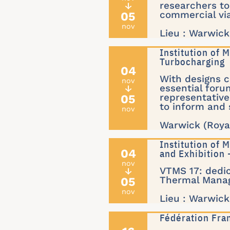
researchers to
↓
05
commercial vi
nov
Lieu : Warwic
Institution of
Turbocharging
04
With designs 
nov
essential foru
↓
05
representative
to inform and s
nov
Warwick (Roya
Institution of
04
and Exhibition
nov
VTMS 17: dedic
↓
05
Thermal Mana
nov
Lieu : Warwic
Fédération Fra