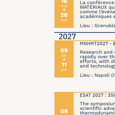
16
La conférence 
nov
MATÉRIAUX qui 
↓
comme l’événe
20
académiques e
nov
Lieu : Grenobl
2027
MNHMT2027 - 8t
09
Research and 
jan
rapidly over t
↓
efforts, with d
11
and technolog
jan
Lieu : Napoli (I
ESAT 2027 : 3
The symposium 
scientific adv
09
thermodynami