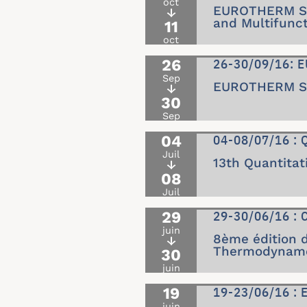
oct
EUROTHERM Sem
↓
and Multifunct
11
oct
26
26-30/09/16: E
Sep
EUROTHERM Sem
↓
30
Sep
04
04-08/07/16 : 
Juil
13th Quantita
↓
08
Juil
29
29-30/06/16 : 
juin
8ème édition 
↓
Thermodynam
30
juin
19
19-23/06/16 :
juin