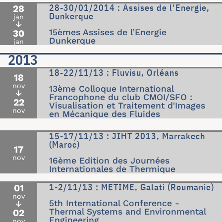
28-30/01/2014 : Assises de l’Energie,
28
Dunkerque
jan
↓
15èmes Assises de l’Energie
30
Dunkerque
jan
2013
18-22/11/13 : Fluvisu, Orléans
18
nov
13ème Colloque International
↓
Francophone du club CMOI/SFO :
22
Visualisation et Traitement d'Images
nov
en Mécanique des Fluides
15-17/11/13 : JIHT 2013, Marrakech
(Maroc)
17
nov
16ème Edition des Journées
Internationales de Thermique
1-2/11/13 : METIME, Galati (Roumanie)
01
nov
5th International Conference -
↓
Thermal Systems and Environmental
02
Engineering
nov