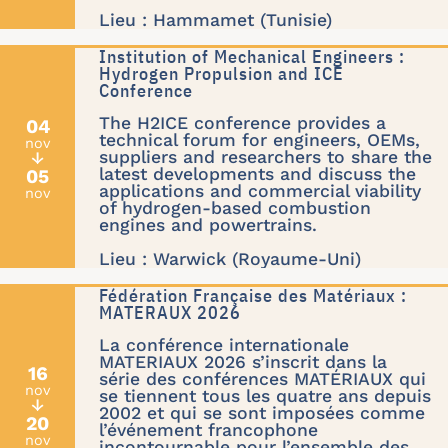
Lieu : Hammamet (Tunisie)
Institution of Mechanical Engineers :
Hydrogen Propulsion and ICE
Conference
The H2ICE conference provides a
04
technical forum for engineers, OEMs,
nov
suppliers and researchers to share the
↓
latest developments and discuss the
05
applications and commercial viability
nov
of hydrogen-based combustion
engines and powertrains.
Lieu : Warwick (Royaume-Uni)
Fédération Française des Matériaux :
MATERAUX 2026
La conférence internationale
MATERIAUX 2026 s’inscrit dans la
16
série des conférences MATÉRIAUX qui
nov
se tiennent tous les quatre ans depuis
↓
2002 et qui se sont imposées comme
20
l’événement francophone
nov
incontournable pour l’ensemble des