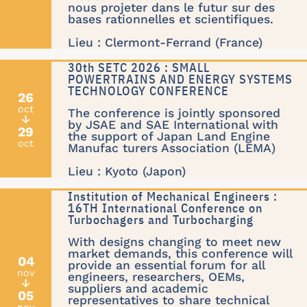
nous projeter dans le futur sur des
bases rationnelles et scientifiques.
Lieu : Clermont-Ferrand (France)
30th SETC 2026 : SMALL
POWERTRAINS AND ENERGY SYSTEMS
TECHNOLOGY CONFERENCE
26
oct
The conference is jointly sponsored
↓
by JSAE and SAE International with
29
the support of Japan Land Engine
oct
Manufac turers Association (LEMA)
Lieu : Kyoto (Japon)
Institution of Mechanical Engineers :
16TH International Conference on
Turbochagers and Turbocharging
With designs changing to meet new
market demands, this conference will
04
provide an essential forum for all
nov
engineers, researchers, OEMs,
↓
suppliers and academic
05
representatives to share technical