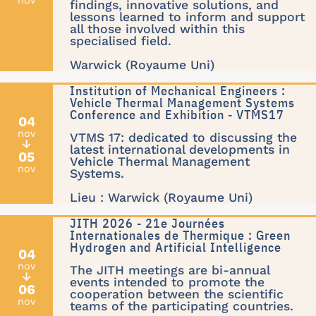
nov
findings, innovative solutions, and
lessons learned to inform and support
all those involved within this
specialised field.
Warwick (Royaume Uni)
Institution of Mechanical Engineers :
Vehicle Thermal Management Systems
Conference and Exhibition - VTMS17
04
nov
VTMS 17: dedicated to discussing the
↓
latest international developments in
05
Vehicle Thermal Management
nov
Systems.
Lieu : Warwick (Royaume Uni)
JITH 2026 - 21e Journées
Internationales de Thermique : Green
Hydrogen and Artificial Intelligence
04
nov
The JITH meetings are bi-annual
↓
events intended to promote the
06
cooperation between the scientific
nov
teams of the participating countries.