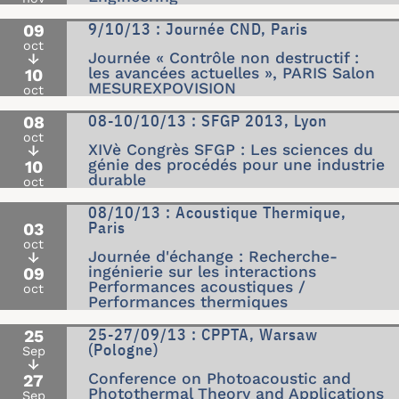
9/10/13 : Journée CND, Paris
09
oct
Journée « Contrôle non destructif :
↓
les avancées actuelles », PARIS Salon
10
MESUREXPOVISION
oct
08-10/10/13 : SFGP 2013, Lyon
08
oct
XIVè Congrès SFGP : Les sciences du
↓
génie des procédés pour une industrie
10
durable
oct
08/10/13 : Acoustique Thermique,
Paris
03
oct
Journée d'échange : Recherche-
↓
ingénierie sur les interactions
09
Performances acoustiques /
oct
Performances thermiques
25-27/09/13 : CPPTA, Warsaw
25
(Pologne)
Sep
↓
Conference on Photoacoustic and
27
Photothermal Theory and Applications
Sep