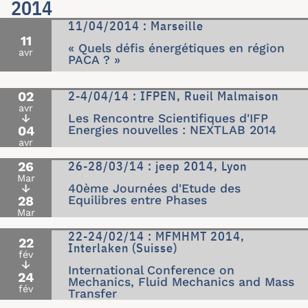
2014
11/04/2014 : Marseille
11
« Quels défis énergétiques en région
avr
PACA ? »
2-4/04/14 : IFPEN, Rueil Malmaison
02
avr
↓
Les Rencontre Scientifiques d'IFP
04
Energies nouvelles : NEXTLAB 2014
avr
26-28/03/14 : jeep 2014, Lyon
26
Mar
↓
40ème Journées d'Etude des
28
Equilibres entre Phases
Mar
22-24/02/14 : MFMHMT 2014,
22
Interlaken (Suisse)
fév
↓
International Conference on
24
Mechanics, Fluid Mechanics and Mass
fév
Transfer