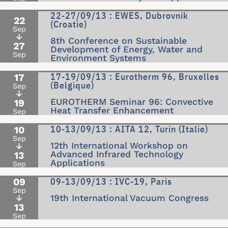
22-27/09/13 : EWES, Dubrovnik
22
(Croatie)
Sep
↓
8th Conference on Sustainable
27
Development of Energy, Water and
Sep
Environment Systems
17-19/09/13 : Eurotherm 96, Bruxelles
17
(Belgique)
Sep
↓
EUROTHERM Seminar 96: Convective
19
Heat Transfer Enhancement
Sep
10-13/09/13 : AITA 12, Turin (Italie)
10
Sep
12th International Workshop on
↓
Advanced Infrared Technology
13
Applications
Sep
09-13/09/13 : IVC-19, Paris
09
Sep
↓
19th International Vacuum Congress
13
Sep