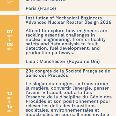
oct
Paris (France)
Institution of Mechanical Engineers :
Advanced Nuclear Reactor Design 2026
Attend to explore how engineers are
07
tackling essential challenges in
oct
nuclear engineering, from criticality
↓
safety and data analysis to fault
08
detection, fuel development, and
oct
production pathways.
Lieu : Manchester (Royaume Uni)
20e congrès de la Société Française de
Génie des Procédés
Le slogan du congrès : « transformer
la matière, convertir l’énergie, penser
l’avenir » traduit tout à la fois
13
l’essence de la discipline du Génie des
oct
Procédés et son positionnement pour
↓
relever les défis des transitions
15
sociétales, environnementales et
oct
industrielles en cours. Il nous invite à