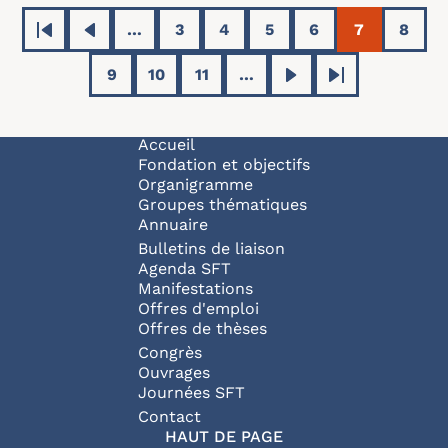
Pagination
…
3
4
5
6
7
8
Première page
Page précédente
Page
Page
Page
Page
Page coura
Page
9
10
11
…
Page
Page
Page
Page suivante
Dernière page
Navigation principale
Accueil
Fondation et objectifs
Organigramme
Groupes thématiques
Annuaire
Bulletins de liaison
Agenda SFT
Manifestations
Offres d'emploi
Offres de thèses
Congrès
Ouvrages
Journées SFT
Pied de page
Contact
HAUT DE PAGE