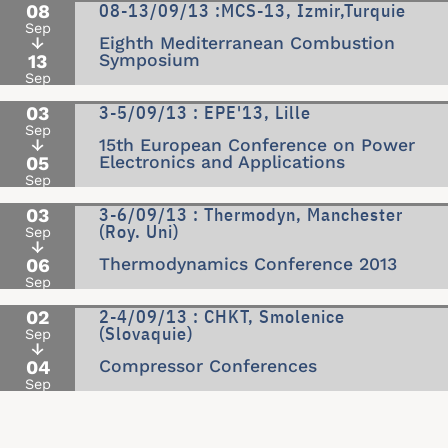
08-13/09/13 :MCS-13, Izmir,Turquie
08
Sep
↓
Eighth Mediterranean Combustion
13
Symposium
Sep
3-5/09/13 : EPE'13, Lille
03
Sep
↓
15th European Conference on Power
05
Electronics and Applications
Sep
3-6/09/13 : Thermodyn, Manchester
03
(Roy. Uni)
Sep
↓
06
Thermodynamics Conference 2013
Sep
2-4/09/13 : CHKT, Smolenice
02
(Slovaquie)
Sep
↓
04
Compressor Conferences
Sep