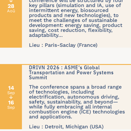
conference will be structured by four
↓
key pillars (simulation and IA, use of
28
intermittent energy, biosourced
Aoû
products and new technologies), to
meet the challenges of sustainable
development: energy saving, product
saving, cost reduction, flexibility,
adaptability…
Lieu : Paris-Saclay (France)
DRIVN 2026 : ASME’s Global
Transportation and Power Systems
Summit
The conference spans a broad range
14
of technologies, including
Sep
electrification, autonomous driving,
↓
safety, sustainability, and beyond—
16
while fully embracing all internal
Sep
combustion engine (ICE) technologies
and applications.
Lieu : Detroit, Michigan (USA)