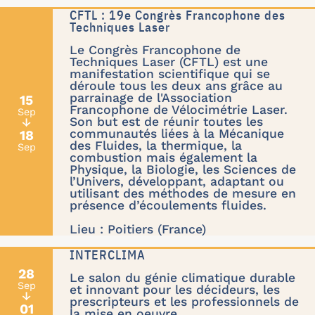
CFTL : 19e Congrès Francophone des
Techniques Laser
Le Congrès Francophone de
Techniques Laser (CFTL) est une
manifestation scientifique qui se
déroule tous les deux ans grâce au
parrainage de l'Association
15
Francophone de Vélocimétrie Laser.
Sep
Son but est de réunir toutes les
↓
communautés liées à la Mécanique
18
des Fluides, la thermique, la
Sep
combustion mais également la
Physique, la Biologie, les Sciences de
l’Univers, développant, adaptant ou
utilisant des méthodes de mesure en
présence d’écoulements fluides.
Lieu : Poitiers (France)
INTERCLIMA
28
Le salon du génie climatique durable
Sep
et innovant pour les décideurs, les
↓
prescripteurs et les professionnels de
01
la mise en oeuvre.