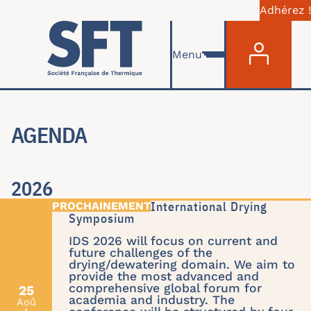
Adhérez !
Menu du com
Aller au contenu principal
Menu
AGENDA
2026
IDS'26 : 24th International Drying
Symposium
IDS 2026 will focus on current and
future challenges of the
drying/dewatering domain. We aim to
provide the most advanced and
comprehensive global forum for
25
academia and industry. The
Aoû