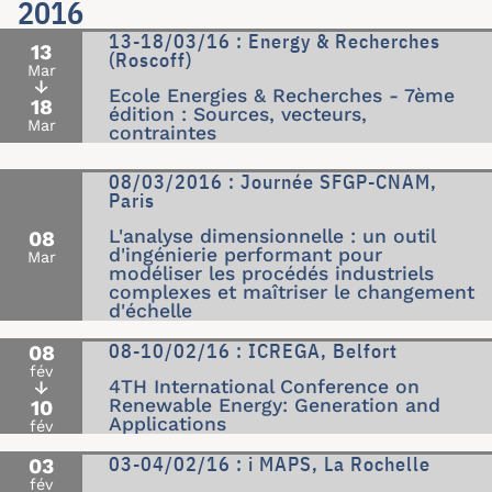
2016
13-18/03/16 : Energy & Recherches
13
(Roscoff)
Mar
↓
Ecole Energies & Recherches - 7ème
18
édition : Sources, vecteurs,
Mar
contraintes
08/03/2016 : Journée SFGP-CNAM,
Paris
L'analyse dimensionnelle : un outil
08
d'ingénierie performant pour
Mar
modéliser les procédés industriels
complexes et maîtriser le changement
d'échelle
08-10/02/16 : ICREGA, Belfort
08
fév
4TH International Conference on
↓
Renewable Energy: Generation and
10
Applications
fév
03-04/02/16 : i MAPS, La Rochelle
03
fév