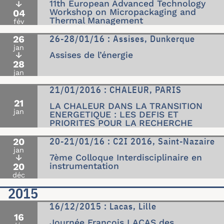
11th European Advanced Technology
↓
Workshop on Micropackaging and
04
Thermal Management
fév
26-28/01/16 : Assises, Dunkerque
26
jan
↓
Assises de l’énergie
28
jan
21/01/2016 : CHALEUR, PARIS
21
LA CHALEUR DANS LA TRANSITION
jan
ENERGETIQUE : LES DEFIS ET
PRIORITES POUR LA RECHERCHE
20-21/01/16 : C2I 2016, Saint-Nazaire
20
jan
↓
7ème Colloque Interdisciplinaire en
20
instrumentation
déc
2015
16/12/2015 : Lacas, Lille
16
Journée François LACAS des