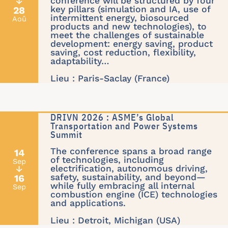
conference will be structured by four
↓
key pillars (simulation and IA, use of
28
intermittent energy, biosourced
Aoû
products and new technologies), to
meet the challenges of sustainable
development: energy saving, product
saving, cost reduction, flexibility,
adaptability…
Lieu : Paris-Saclay (France)
DRIVN 2026 : ASME’s Global
Transportation and Power Systems
Summit
The conference spans a broad range
14
of technologies, including
Sep
electrification, autonomous driving,
↓
safety, sustainability, and beyond—
16
while fully embracing all internal
Sep
combustion engine (ICE) technologies
and applications.
Lieu : Detroit, Michigan (USA)