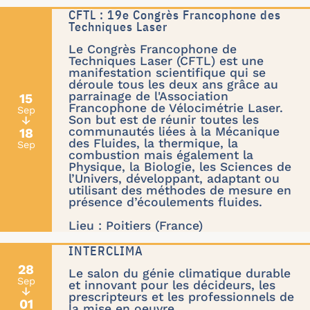
CFTL : 19e Congrès Francophone des
Techniques Laser
Le Congrès Francophone de
Techniques Laser (CFTL) est une
manifestation scientifique qui se
déroule tous les deux ans grâce au
parrainage de l'Association
15
Francophone de Vélocimétrie Laser.
Sep
Son but est de réunir toutes les
↓
communautés liées à la Mécanique
18
des Fluides, la thermique, la
Sep
combustion mais également la
Physique, la Biologie, les Sciences de
l’Univers, développant, adaptant ou
utilisant des méthodes de mesure en
présence d’écoulements fluides.
Lieu : Poitiers (France)
INTERCLIMA
28
Le salon du génie climatique durable
Sep
et innovant pour les décideurs, les
↓
prescripteurs et les professionnels de
01
la mise en oeuvre.