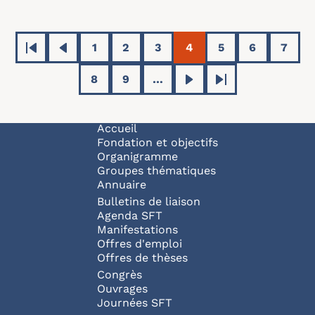
Pagination
1
2
3
4
5
6
7
Première page
Page précédente
Page
Page
Page
Page courante
Page
Page
Page
8
9
…
Page
Page
Page suivante
Dernière page
Navigation principale
Accueil
Fondation et objectifs
Organigramme
Groupes thématiques
Annuaire
Bulletins de liaison
Agenda SFT
Manifestations
Offres d'emploi
Offres de thèses
Congrès
Ouvrages
Journées SFT