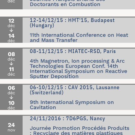
déc
Doctorants en Combustion
12-14/12/15 : HMT'15, Budapest
12
(Hungary)
déc
↓
11th International Conference on Heat
14
and Mass Transfer
déc
08-11/12/15 : MIATEC-RSD, Paris
08
déc
4th Magnetron, Ion processing & Arc
↓
Technologies European Conf. 14th
11
International Symposium on Reactive
déc
Sputter Deposition
06-10/12/15 : CAV 2015, Lausanne
06
(Switzerland)
déc
↓
9th International Symposium on
10
Cavitation
déc
24/11/2016 : 7D6PGS, Nancy
24
Journée Promotion Procédés Produits
nov
: Recyclage des matières plastiques