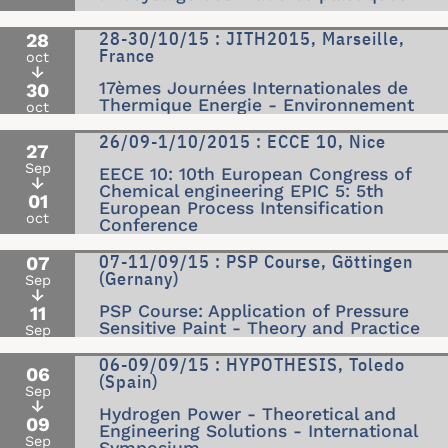
28-30/10/15 : JITH2015, Marseille,
28
France
oct
↓
17èmes Journées Internationales de
30
Thermique Energie - Environnement
oct
26/09-1/10/2015 : ECCE 10, Nice
27
Sep
EECE 10: 10th European Congress of
↓
Chemical engineering EPIC 5: 5th
01
European Process Intensification
oct
Conference
07-11/09/15 : PSP Course, Göttingen
07
(Gernany)
Sep
↓
PSP Course: Application of Pressure
11
Sensitive Paint - Theory and Practice
Sep
06-09/09/15 : HYPOTHESIS, Toledo
06
(Spain)
Sep
↓
Hydrogen Power - Theoretical and
09
Engineering Solutions - International
Sep