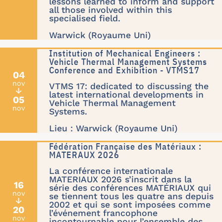
lessons learned to inform and support
all those involved within this
specialised field.
Warwick (Royaume Uni)
Institution of Mechanical Engineers :
Vehicle Thermal Management Systems
Conference and Exhibition - VTMS17
04
nov
VTMS 17: dedicated to discussing the
↓
latest international developments in
05
Vehicle Thermal Management
nov
Systems.
Lieu : Warwick (Royaume Uni)
Fédération Française des Matériaux :
MATERAUX 2026
La conférence internationale
MATERIAUX 2026 s’inscrit dans la
16
série des conférences MATÉRIAUX qui
nov
se tiennent tous les quatre ans depuis
↓
2002 et qui se sont imposées comme
20
l’événement francophone
nov
incontournable pour l’ensemble des