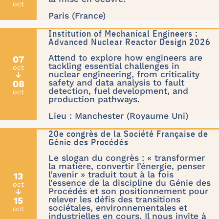
oct
Paris (France)
Institution of Mechanical Engineers :
Advanced Nuclear Reactor Design 2026
Attend to explore how engineers are
07
tackling essential challenges in
oct
nuclear engineering, from criticality
↓
safety and data analysis to fault
08
detection, fuel development, and
oct
production pathways.
Lieu : Manchester (Royaume Uni)
20e congrès de la Société Française de
Génie des Procédés
Le slogan du congrès : « transformer
la matière, convertir l’énergie, penser
l’avenir » traduit tout à la fois
13
l’essence de la discipline du Génie des
oct
Procédés et son positionnement pour
↓
relever les défis des transitions
15
sociétales, environnementales et
oct
industrielles en cours. Il nous invite à