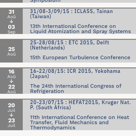
Symposium
31/08-3/09/15 : ICLASS, Tainan
31
(Taiwan)
Aoû
↓
13th International Conference on
03
Liquid Atomization and Spray Systems
Sep
25-28/08/15 : ETC 2015, Delft
(Netherlands)
25
Aoû
15th European Turbulence Conference
16-22/08/15: ICR 2015, Yokohama
16
(Japan)
Aoû
↓
The 24th International Congress of
22
Refrigeration
Aoû
20-23/07/15 : HEFAT2015, Kruger Nat.
20
P. (South Africa)
Juil
↓
11th International Conference on Heat
23
Transfer, Fluid Mechanics and
Juil
Thermodynamics