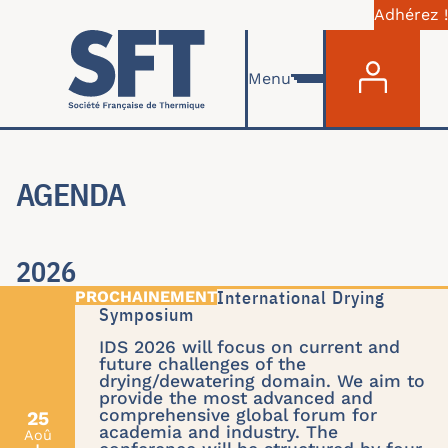
Adhérez !
Menu du com
Aller au contenu principal
Menu
AGENDA
2026
IDS'26 : 24th International Drying
Symposium
IDS 2026 will focus on current and
future challenges of the
drying/dewatering domain. We aim to
provide the most advanced and
comprehensive global forum for
25
academia and industry. The
Aoû