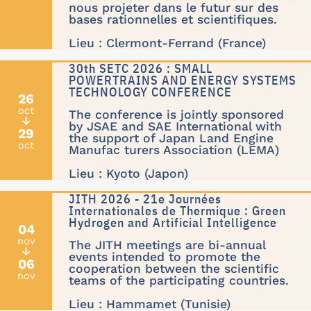
nous projeter dans le futur sur des
bases rationnelles et scientifiques.
Lieu : Clermont-Ferrand (France)
30th SETC 2026 : SMALL
POWERTRAINS AND ENERGY SYSTEMS
TECHNOLOGY CONFERENCE
26
oct
The conference is jointly sponsored
↓
by JSAE and SAE International with
29
the support of Japan Land Engine
oct
Manufac turers Association (LEMA)
Lieu : Kyoto (Japon)
JITH 2026 - 21e Journées
Internationales de Thermique : Green
Hydrogen and Artificial Intelligence
04
nov
The JITH meetings are bi-annual
↓
events intended to promote the
06
cooperation between the scientific
nov
teams of the participating countries.
Lieu : Hammamet (Tunisie)