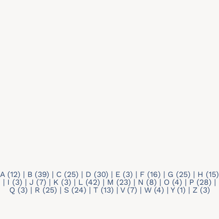
Recherche par mots-clés
Type de profil
Tout
Doctorant
Membre individuel
A
(12)
|
B
(39)
|
C
(25)
|
D
(30)
|
E
(3)
|
F
(16)
|
G
(25)
|
H
(15)
|
I
(3)
|
J
(7)
|
K
(3)
|
L
(42)
|
M
(23)
|
N
(8)
|
O
(4)
|
P
(28)
|
Q
(3)
|
R
(25)
|
S
(24)
|
T
(13)
|
V
(7)
|
W
(4)
|
Y
(1)
|
Z
(3)